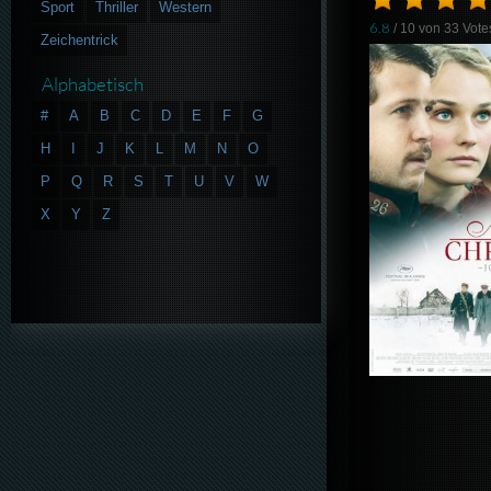
Sport
Thriller
Western
6.8
/ 10 von
33
Vote
Zeichentrick
Alphabetisch
#
A
B
C
D
E
F
G
H
I
J
K
L
M
N
O
P
Q
R
S
T
U
V
W
X
Y
Z