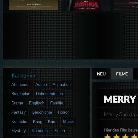
NEU
FILME
Kategorien
Abenteuer
Action
Animation
Biographie
Dokumentation
MERRY
Drama
Englisch
Familie
Fantasy
Geschichte
Horror
Merry.Christm
Komödie
Krieg
Krimi
Musik
Hier den Film bewe
Mystery
Romantik
Sci-Fi