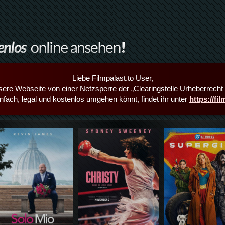
Liebe Filmpalast.to User,
sere Webseite von einer Netzsperre der „Clearingstelle Urheberrecht i
infach, legal und kostenlos umgehen könnt, findet ihr unter
https://fi
Details,Play
Details,Play
Details,Play