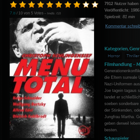
7912
Nutzer haben 
Veröffentlicht: 1986
7.8
/ 10 von
5
Votes
– Imdb: /10
Spielzeit:
81 min
Kommentar schrei
Kategorien, Genr
Horror
Thriller
Filmhandlung –
M
Generationenkonfli
die Eltern surreale
Nazi-Uniformen aus
Joe tagein tagaus 
landet er schließli
soeben sonderbare 
der Stinkenden, ode
Jungfrau Martha. G
geben derweil lebe
besten.
Schauspieler