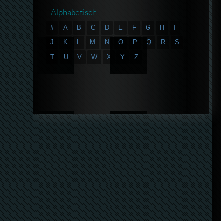
Alphabetisch
#
A
B
C
D
E
F
G
H
I
J
K
L
M
N
O
P
Q
R
S
T
U
V
W
X
Y
Z