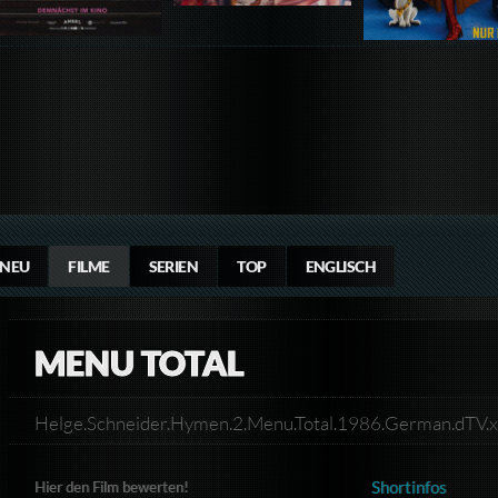
NEU
FILME
SERIEN
TOP
ENGLISCH
MENU TOTAL
Helge.Schneider.Hymen.2.Menu.Total.1986.German.dT
Shortinfos
Hier den Film bewerten!