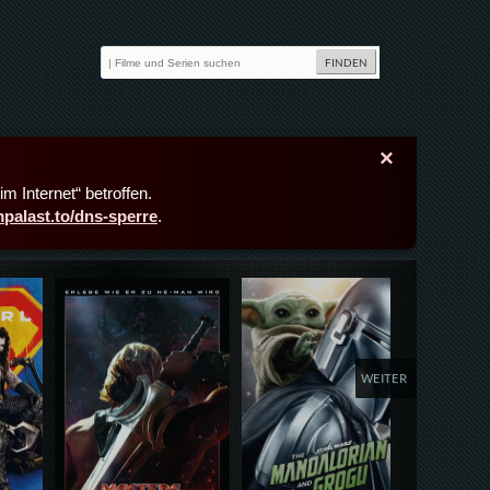
×
m Internet“ betroffen.
lmpalast.to/dns-sperre
.
Details,Play
Details,Play
Deta
WEITER