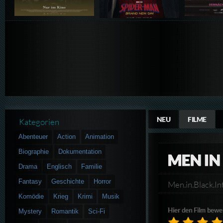
NEU
FILME
Kategorien
Abenteuer
Action
Animation
Biographie
Dokumentation
MEN IN
Drama
Englisch
Familie
Fantasy
Geschichte
Horror
Men.in.Black.
Komödie
Krieg
Krimi
Musik
Hier den Film bewe
Mystery
Romantik
Sci-Fi