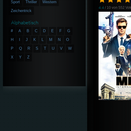
Sport
Thriller
Western
4.4
/ 10 von
552
Vot
Zeichentrick
Alphabetisch
#
A
B
C
D
E
F
G
H
I
J
K
L
M
N
O
P
Q
R
S
T
U
V
W
X
Y
Z