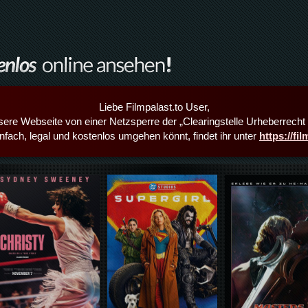
Liebe Filmpalast.to User,
sere Webseite von einer Netzsperre der „Clearingstelle Urheberrecht i
infach, legal und kostenlos umgehen könnt, findet ihr unter
https://fi
Details,Play
Details,Play
Details,Play