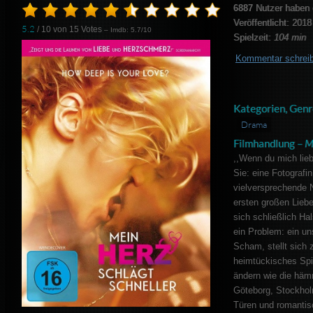
6887
Nutzer haben 
Veröffentlicht: 2018
5.2
/ 10 von
15
Votes
– Imdb: 5.7/10
Spielzeit:
104 min
Kommentar schrei
Kategorien, Genr
Drama
Filmhandlung –
M
,,Wenn du mich lieb
Sie: eine Fotografin
vielversprechende 
ersten großen Liebe
sich schließlich Ha
ein Problem: ein un
Scham, stellt sich 
heimtückisches Spi
ändern wie die häm
Göteborg, Stockhol
Türen und romantisc