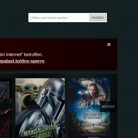
×
m Internet“ betroffen.
lmpalast.to/dns-sperre
.
Details,Play
Details,Play
Deta
WEITER