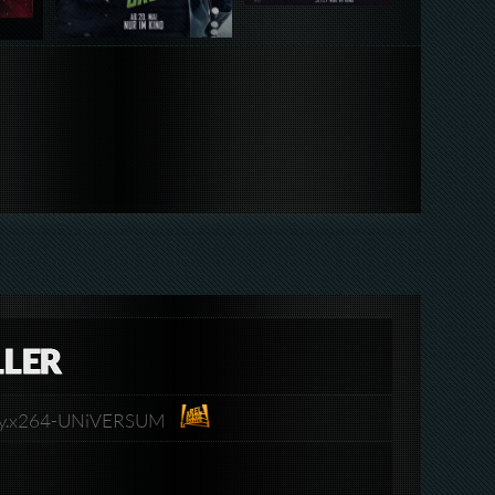
LLER
uRay.x264-UNiVERSUM