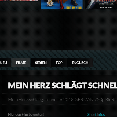
NEU
FILME
SERIEN
TOP
ENGLISCH
MEIN HERZ SCHLÄGT SCHNE
Mein.Herz.schlaegt.schneller.2018.GERMAN.720p.Bl
Shortinfos
Hier den Film bewerten!