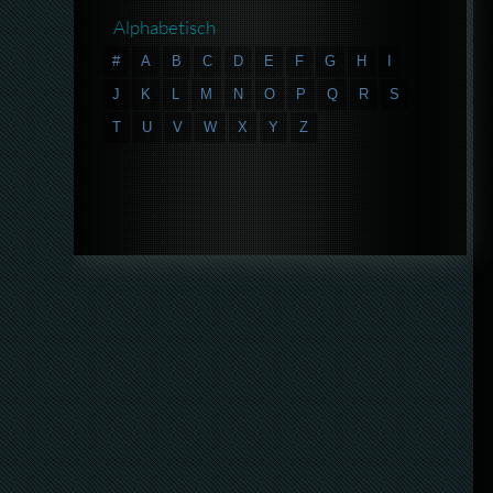
Alphabetisch
#
A
B
C
D
E
F
G
H
I
J
K
L
M
N
O
P
Q
R
S
T
U
V
W
X
Y
Z