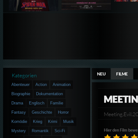
NEU
FILME
Kategorien
Abenteuer
Action
Animation
Biographie
Dokumentation
MEETIN
Drama
Englisch
Familie
Fantasy
Geschichte
Horror
Meeting.Evil.
Komödie
Krieg
Krimi
Musik
Hier den Film bewe
Mystery
Romantik
Sci-Fi