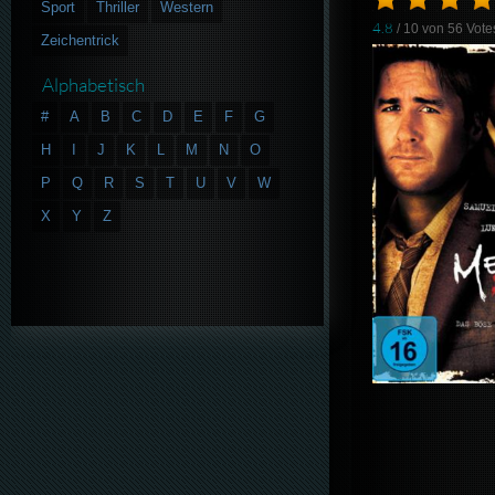
Sport
Thriller
Western
4.8
/ 10 von
56
Vote
Zeichentrick
Alphabetisch
#
A
B
C
D
E
F
G
H
I
J
K
L
M
N
O
P
Q
R
S
T
U
V
W
X
Y
Z