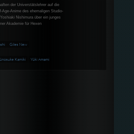
ten der Universtätslehrer auf die
f-Age-Anime des ehemaligen Studio-
Yoshiaki Nishimura über ein junges
ner Akademie für Hexen
ashi
Giles New
ûnosuke Kamiki
Yûki Amami