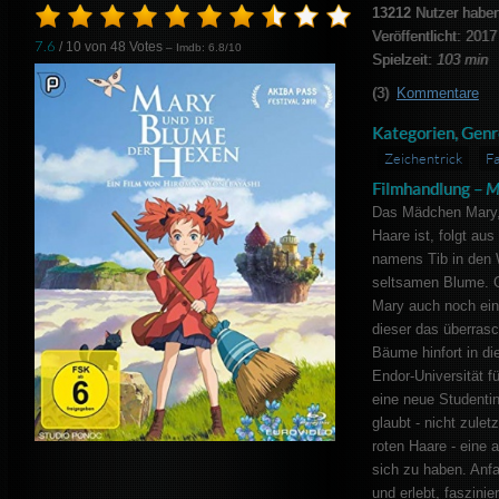
13212
Nutzer haben
Veröffentlicht: 2017
7.6
/ 10 von
48
Votes
– Imdb: 6.8/10
Spielzeit:
103 min
(3)
Kommentare
Kategorien, Genr
Zeichentrick
Fa
Filmhandlung –
M
Das Mädchen Mary, 
Haare ist, folgt au
namens Tib in den W
seltsamen Blume. G
Mary auch noch eine
dieser das überrasc
Bäume hinfort in di
Endor-Universität fü
eine neue Studentin 
glaubt - nicht zule
roten Haare - eine
sich zu haben. Anfa
und erlebt, faszini