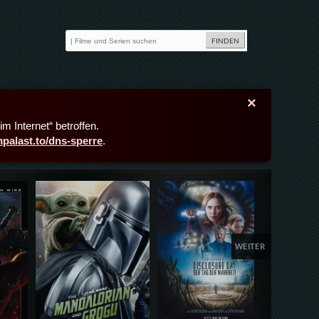
×
m Internet“ betroffen.
lmpalast.to/dns-sperre
.
Details,Play
Details,Play
Deta
WEITER