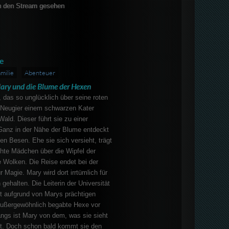
 den Stream gesehen
e
milie
Abenteuer
ary und die Blume der Hexen
das so unglücklich über seine roten
s Neugier einem schwarzen Kater
ald. Dieser führt sie zu einer
anz in der Nähe der Blume entdeckt
n Besen. Ehe sie sich versieht, trägt
hte Mädchen über die Wipfel der
e Wolken. Die Reise endet bei der
r Magie. Mary wird dort irrtümlich für
gehalten. Die Leiterin der Universität
tzt aufgrund von Marys prächtigen
 außergewöhnlich begabte Hexe vor
ngs ist Mary von dem, was sie sieht
ert. Doch schon bald kommt sie den