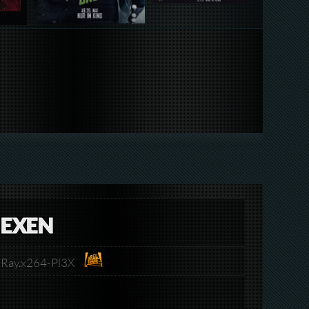
HEXEN
uRay.x264-Pl3X