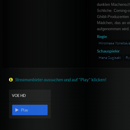
dunklen Machenschaf
Schliche. Coming-o
Ghibli-Produzenten 
Mädchen, das an ei
aufgenommen wird.
Regie
Hiromasa Yonebay
Schauspieler
Hana Sugisaki
Ry
Streamanbieter aussuchen
und auf "Play" klicken!
VOE HD
Play