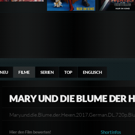
NEU
FILME
SERIEN
TOP
ENGLISCH
MARY UND DIE BLUME DER 
Mary.und.die.Blume.der.Hexen.2017.German.DL.720p.Bl
Shortinfos
Hier den Film bewerten!