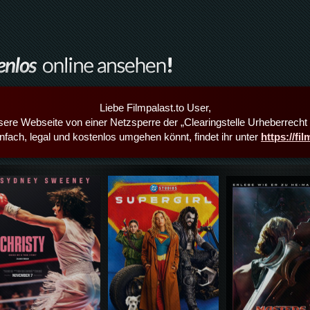
Liebe Filmpalast.to User,
sere Webseite von einer Netzsperre der „Clearingstelle Urheberrecht i
infach, legal und kostenlos umgehen könnt, findet ihr unter
https://fi
Details,Play
Details,Play
Details,Play