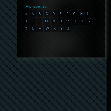
Alphabetisch
#
A
B
C
D
E
F
G
H
I
J
K
L
M
N
O
P
Q
R
S
T
U
V
W
X
Y
Z