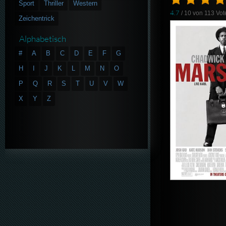
Sport
Thriller
Western
4.7
/ 10 von
113
Vot
Zeichentrick
Alphabetisch
#
A
B
C
D
E
F
G
H
I
J
K
L
M
N
O
P
Q
R
S
T
U
V
W
X
Y
Z