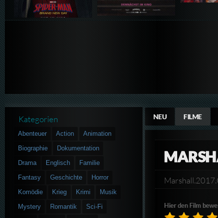
NEU
FILME
Kategorien
Abenteuer
Action
Animation
Biographie
Dokumentation
MARSH
Drama
Englisch
Familie
Fantasy
Geschichte
Horror
Marshall.201
Komödie
Krieg
Krimi
Musik
Hier den Film bewe
Mystery
Romantik
Sci-Fi