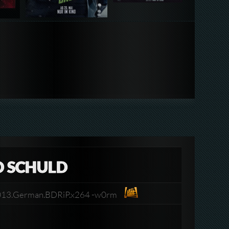
D SCHULD
e.2013.German.BDRiP.x264 -w0rm