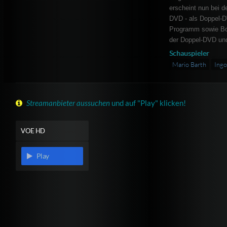
erscheint nun bei d
DVD - als Doppel-D
Programm sowie Bon
der Doppel-DVD und
Schauspieler
Mario Barth
Ingo
Streamanbieter aussuchen
und auf "Play" klicken!
VOE HD
Play