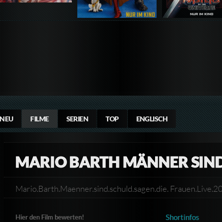
NEU
FILME
SERIEN
TOP
ENGLISCH
MARIO BARTH MÄNNER SIN
Mario.Barth.Maenner.sind.schuld.sagen.die. Frauen.Liv
Shortinfos
Hier den Film bewerten!