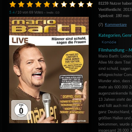
81159
Nutzer haben
Veröffentlicht: 2013
5.4
/ 10 von
69
Votes
– Imdb: /10
Spielzeit:
180 min
(7)
Kommentare
Kategorien, Genr
Komödie
Filmhandlung –
M
Mario Barth: Liebes
Allee Mit dem Tite
sind schuld, sagen 
erfolgreichster Com
Wunder also, dass 
mehr als 600.000 Z
augenzwinkernde We
13 Jahren steht der
und füllt auch mit
ganz Deutschland, 
größten Hallen und 
bekommen, wurde di
insgesamt 28.000 Z