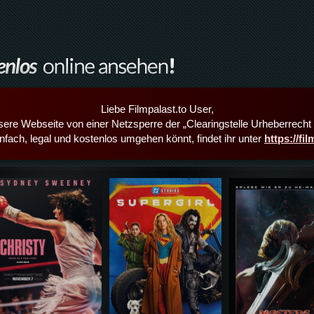
Liebe Filmpalast.to User,
sere Webseite von einer Netzsperre der „Clearingstelle Urheberrecht i
infach, legal und kostenlos umgehen könnt, findet ihr unter
https://fi
Details,Play
Details,Play
Details,Play