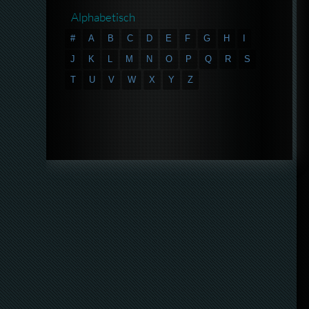
Alphabetisch
#
A
B
C
D
E
F
G
H
I
J
K
L
M
N
O
P
Q
R
S
T
U
V
W
X
Y
Z