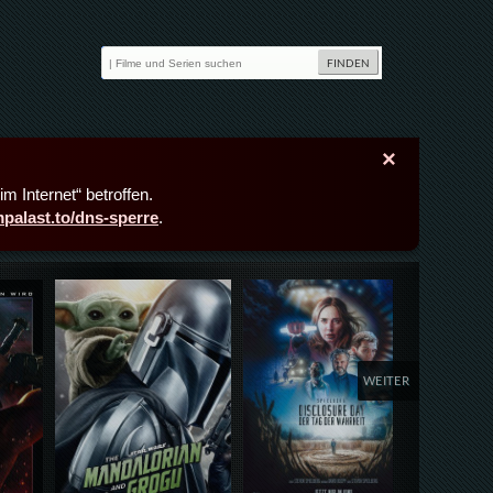
×
m Internet“ betroffen.
lmpalast.to/dns-sperre
.
Details,Play
Details,Play
Deta
WEITER