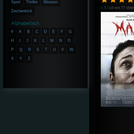
Sport
Thriller
Western
6.5
/ 10 von
77
Vote
Zeichentrick
Alphabetisch
#
A
B
C
D
E
F
G
H
I
J
K
L
M
N
O
P
Q
R
S
T
U
V
W
X
Y
Z