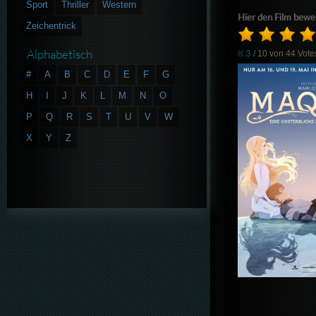
Sport
Thriller
Western
Hier den Film bewe
Zeichentrick
Alphabetisch
8.3
/ 10 von
44
Vote
#
A
B
C
D
E
F
G
H
I
J
K
L
M
N
O
P
Q
R
S
T
U
V
W
X
Y
Z