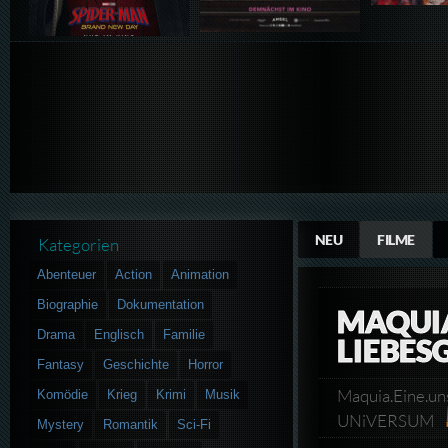
NEU
FILME
Kategorien
Abenteuer
Action
Animation
Biographie
Dokumentation
MAQUIA
Drama
Englisch
Familie
LIEBES
Fantasy
Geschichte
Horror
Maquia.Eine.u
Komödie
Krieg
Krimi
Musik
UNiVERSUM
Mystery
Romantik
Sci-Fi