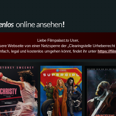
Liebe Filmpalast.to User,
sere Webseite von einer Netzsperre der „Clearingstelle Urheberrecht i
infach, legal und kostenlos umgehen könnt, findet ihr unter
https://fi
Details,Play
Details,Play
Details,Play