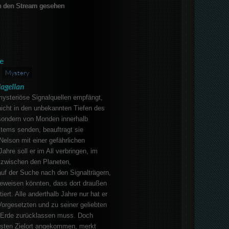
 den Stream gesehen
e
Mystery
agellan
mysteriöse Signalquellen empfängt,
nicht in den unbekannten Tiefen des
sondern von Monden innerhalb
ems senden, beauftragt sie
lson mit einer gefährlichen
ahre soll er im All verbringen, im
d zwischen den Planeten,
auf der Suche nach den Signalträgern,
 beweisen könnten, dass dort draußen
ert. Alle anderthalb Jahre nur hat er
orgesetzten und zu seiner geliebten
er Erde zurücklassen muss. Doch
sten Zielort angekommen, merkt