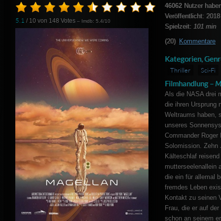
46062
Nutzer haben
Veröffentlicht: 2018
5.1
/ 10 von
148
Votes
– Imdb: 5.4/10
Spielzeit:
101 min
(20)
Kommentare
Kategorien, Genr
Thriller
Sci-Fi
Filmhandlung –
M
Als die NASA drei 
die ihren Ursprung 
Weltraums haben, 
unseres Sonnensyst
Commander Roger Ne
Solomission. Zehn J
Kälteschlaf reisen
mutterseelenallein 
die ein für allemal
fremdes Leben existi
Kontakt zu seinen V
Frau, die er auf d
schon an seinem er