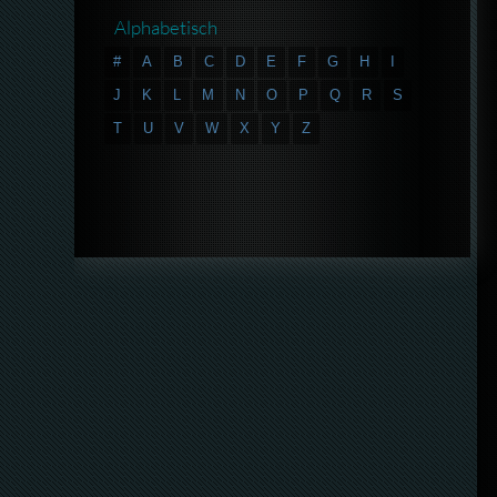
Alphabetisch
#
A
B
C
D
E
F
G
H
I
J
K
L
M
N
O
P
Q
R
S
T
U
V
W
X
Y
Z