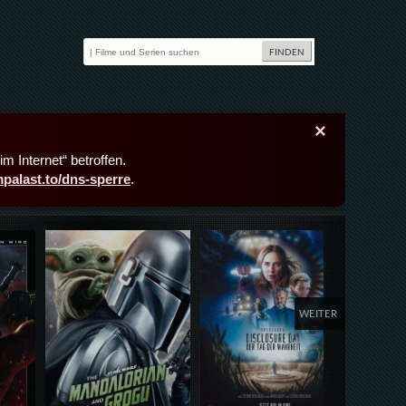
×
m Internet“ betroffen.
lmpalast.to/dns-sperre
.
Details,Play
Details,Play
Deta
WEITER