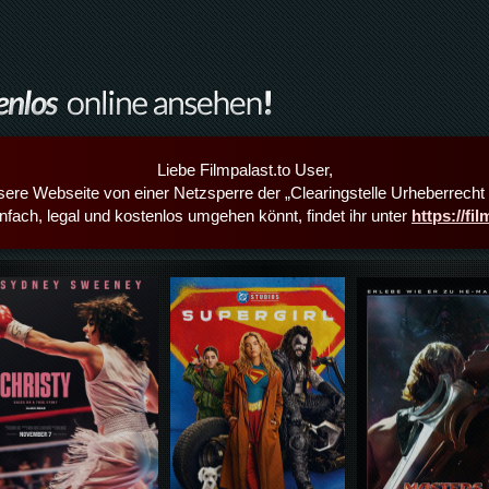
Liebe Filmpalast.to User,
sere Webseite von einer Netzsperre der „Clearingstelle Urheberrecht i
infach, legal und kostenlos umgehen könnt, findet ihr unter
https://fi
Details,Play
Details,Play
Details,Play