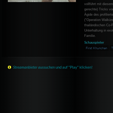
vollführt mit diese
gerechte) Tricks vo
Ägide des profilier
("Operation Walkür
thailändischen Co-
Unterhaltung in exo
Familie.
Schauspieler
First Khunchan
T
Streamanbieter aussuchen
und auf "Play" klicken!