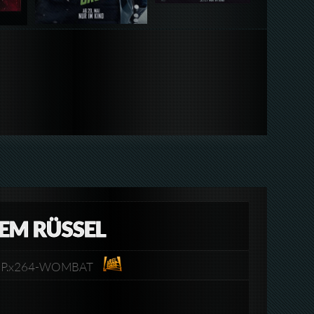
DEM RÜSSEL
VDRiP.x264-WOMBAT