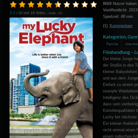
8669
Nutzer haben 
Veröffentlicht: 2013
5.8
/ 10 von
16
Votes
– Imdb: /10
Spielzeit:
88 min
(1)
Kommentare
Kategorien, Genr
Familie
Abente
Filmhandlung –
L
Der kleine Junge ha
der Straße in den T
kleiner Babyelefant
und aus dem Jungen
Elefant zu einem p
stumpfe Waldarbeite
Intelligenz des Dic
dass sein vierbeini
Künstlerqualitäten b
Lucky bei nächster 
Ein kleiner thailänd
nicht einmal einen 
einem indischen Arb