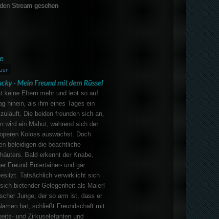
den Stream gesehen
e
uer
ucky - Mein Freund mit dem Rüssel
t keine Eltern mehr und lebt so auf
ag hinein, als ihm eines Tages ein
 zuläuft. Die beiden freunden sich an,
 wird ein Mahut, während sich der
roperen Koloss auswächst. Doch
n beleidigen die beachtliche
khäuters. Bald erkennt der Knabe,
ger Freund Entertainer- und gar
esitzt. Tatsächlich verwirklicht sich
sich bietender Gelegenheit als Maler!
ischer Junge, der so arm ist, dass er
Namen hat, schließt Freundschaft mit
eits- und Zirkuselefanten und