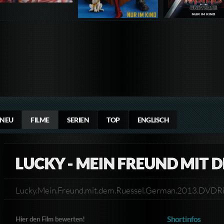
NEU
FILME
SERIEN
TOP
ENGLISCH
LUCKY - MEIN FREUND MIT 
Lucky.Mein.Freund.mit.dem.Ruessel.German.2013.D
Shortinfos
Hier den Film bewerten!