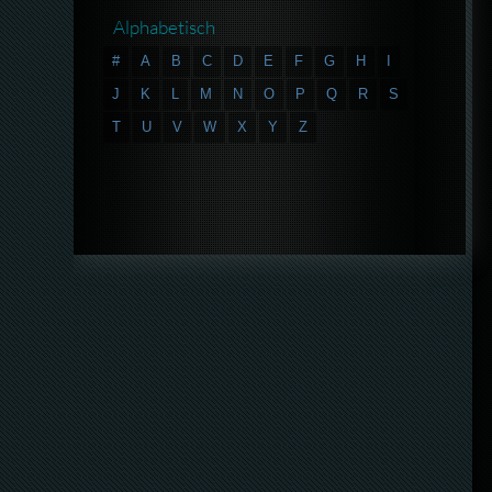
Alphabetisch
#
A
B
C
D
E
F
G
H
I
J
K
L
M
N
O
P
Q
R
S
T
U
V
W
X
Y
Z