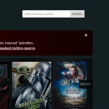
×
m Internet“ betroffen.
lmpalast.to/dns-sperre
.
Details,Play
Details,Play
Deta
WEITER