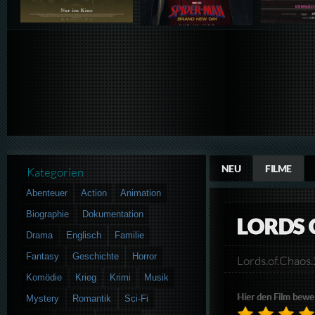
NEU
FILME
Kategorien
Abenteuer
Action
Animation
Biographie
Dokumentation
LORDS 
Drama
Englisch
Familie
Fantasy
Geschichte
Horror
Lords.of.Chao
Komödie
Krieg
Krimi
Musik
Hier den Film bewe
Mystery
Romantik
Sci-Fi