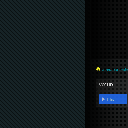
Streamanbiete
VOE HD
Play