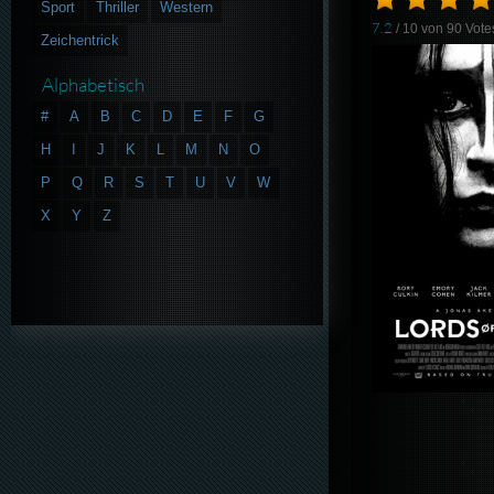
Sport
Thriller
Western
7.2
/ 10 von
90
Vote
Zeichentrick
Alphabetisch
#
A
B
C
D
E
F
G
H
I
J
K
L
M
N
O
P
Q
R
S
T
U
V
W
X
Y
Z