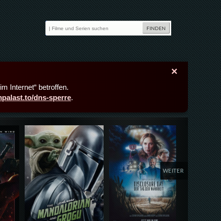
×
m Internet“ betroffen.
lmpalast.to/dns-sperre
.
Details,Play
Details,Play
Deta
WEITER