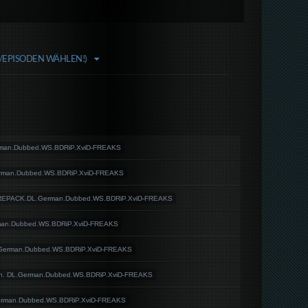
N/EPISODEN WÄHLEN!)
erman.Dubbed.WS.BDRiP.XviD-FREAKS
German.Dubbed.WS.BDRiP.XviD-FREAKS
 REPACK.DL.German.Dubbed.WS.BDRiP.XviD-FREAKS
rman.Dubbed.WS.BDRiP.XviD-FREAKS
L.German.Dubbed.WS.BDRiP.XviD-FREAKS
en. DL.German.Dubbed.WS.BDRiP.XviD-FREAKS
 German.Dubbed.WS.BDRiP.XviD-FREAKS