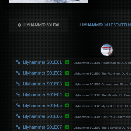
LILYHAMMER S01E08
LILYHAMMER
(ALLE STAFFEL
Lilyhammer S01E01
Lilyhammer.S01E01.Reality.Check.DL.G
Lilyhammer S01E02
Lilyhammer.S01E02.The.Flamingo. DL.
Lilyhammer S01E03
Lilyhammer.S01E03.Guantanamo.Blues.
Lilyhammer S01E04
Lilyhammer.S01E04.The.Midwife. DL.Ge
Lilyhammer S01E05
Lilyhammer.S01E05.My.Kind.of.Town. D
Lilyhammer S01E06
Lilyhammer.S01E06.Pack.Your.Lederhos
Lilyhammer S01E07
Lilyhammer.S01E07.The.Babysitter.DL.