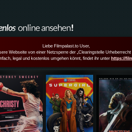
Liebe Filmpalast.to User,
sere Webseite von einer Netzsperre der „Clearingstelle Urheberrecht i
infach, legal und kostenlos umgehen könnt, findet ihr unter
https://fi
Details,Play
Details,Play
Details,Play