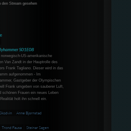
 den Stream gesehen
e
ilyhammer S01E08
e norwegisch-US-amerikanische
en Van Zandt in der Hauptrolle des
s Frank Tagliano. Dieser wird in das
ramm aufgenommen - Im
hammer, Gastgeber der Olympischen
will Frank umgeben von sauberer Luft,
 schönen Frauen ein neues Leben
ealität holt ihn schnell ein.
f Skodvin
Anne Bjørnstad
Trond Fausa
Steinar Sagen