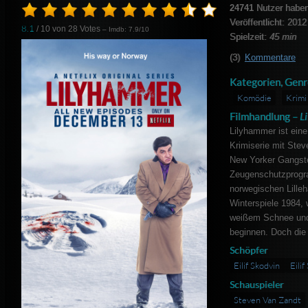
24741
Nutzer haben
Veröffentlicht: 2012
8.1
/ 10 von
28
Votes
– Imdb: 7.9/10
Spielzeit:
45 min
(3)
Kommentare
Kategorien, Genr
Komödie
Krimi
Filmhandlung –
L
Lilyhammer ist ein
Krimiserie mit Stev
New Yorker Gangster
Zeugenschutzprog
norwegischen Lille
Winterspiele 1984, 
weißem Schnee und
beginnen. Doch die R
Schöpfer
Eilif Skodvin
Eili
Schauspieler
Steven Van Zandt