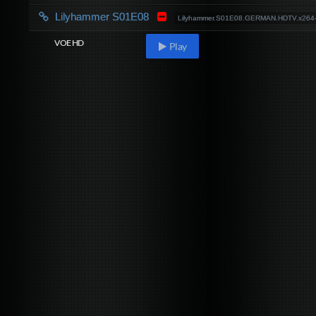
Lilyhammer S01E08
Lilyhammer.S01E08.GERMAN.HDTV.x26
VOE HD
Play