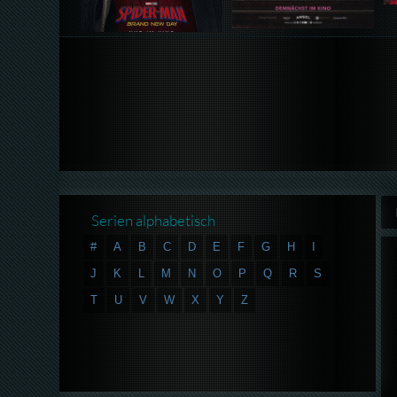
Serien alphabetisch
#
A
B
C
D
E
F
G
H
I
J
K
L
M
N
O
P
Q
R
S
T
U
V
W
X
Y
Z