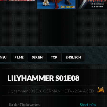
NEU
FILME
SERIEN
TOP
ENGLISCH
LILYHAMMER S01E08
Lilyhammer.S01E08.GERMAN.HDTV.x264-ACED
Shortinfos
Hier den Film bewerten!