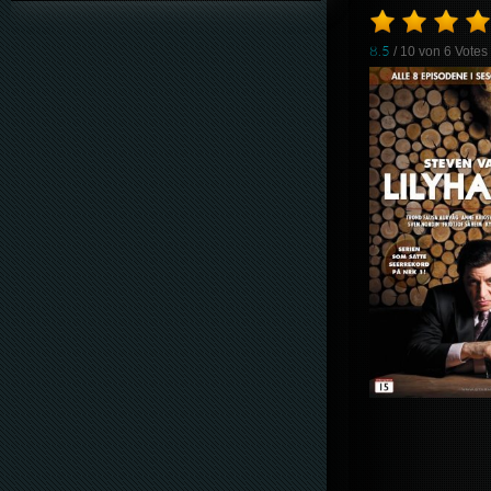
8.5
/ 10 von
6
Votes