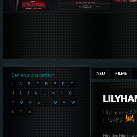
NEU
FILME
Serien alphabetisch
#
A
B
C
D
E
F
G
H
I
J
K
L
M
N
O
LILYHA
P
Q
R
S
T
U
V
W
Lilyhammer.S0
X
Y
Z
FREAKS
Hier den Film bewe