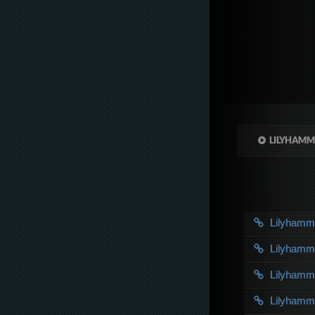
LILYHAMM
Lilyham
Lilyham
Lilyham
Lilyham