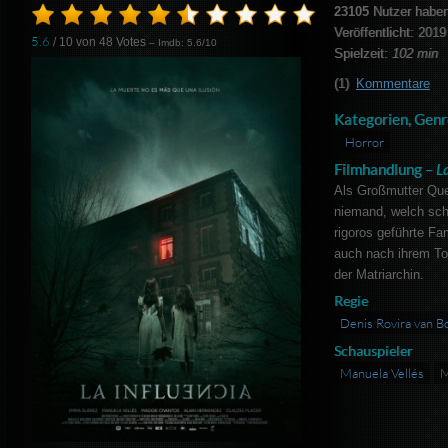
23105
Nutzer haben
Veröffentlicht: 2019
5.6
/ 10 von
48
Votes
– Imdb: 5.6/10
Spielzeit:
102 min
(1)
Kommentare
Kategorien, Genr
Horror
Filmhandlung –
La
Als Großmutter Quee
niemand, welch sch
rigoros geführte Fa
auch nach ihrem Tod
der Matriarchin.
Regie
Denis Rovira van B
Schauspieler
Manuela Vellés
M