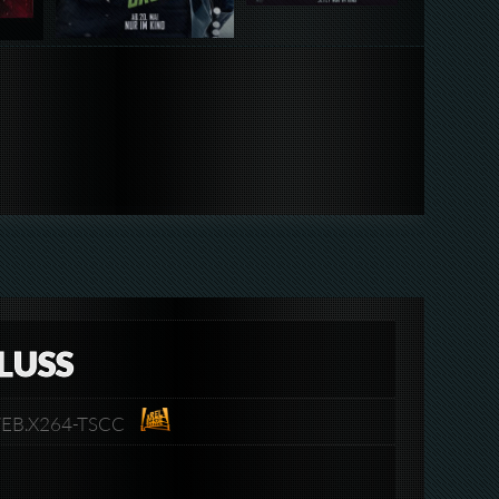
FLUSS
p.WEB.X264-TSCC