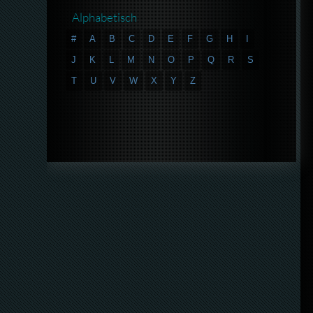
Alphabetisch
#
A
B
C
D
E
F
G
H
I
J
K
L
M
N
O
P
Q
R
S
T
U
V
W
X
Y
Z