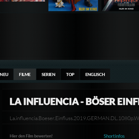
NEU
FILME
SERIEN
TOP
ENGLISCH
LA INFLUENCIA - BÖSER EIN
La.influencia.Boeser.Einfluss.2019.GERMAN.DL.1080
Shortinfos
Hier den Film bewerten!