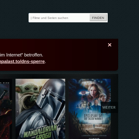
×
m Internet“ betroffen.
lmpalast.to/dns-sperre
.
Details,Play
Details,Play
Deta
WEITER