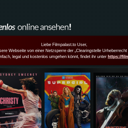
Liebe Filmpalast.to User,
sere Webseite von einer Netzsperre der „Clearingstelle Urheberrecht i
infach, legal und kostenlos umgehen könnt, findet ihr unter
https://fi
Details,Play
Details,Play
Details,Play