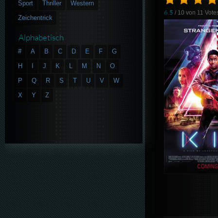
Sport
Thriller
Western
6.5
/ 10 von
11
Vote
Zeichentrick
Alphabetisch
#
A
B
C
D
E
F
G
H
I
J
K
L
M
N
O
P
Q
R
S
T
U
V
W
X
Y
Z