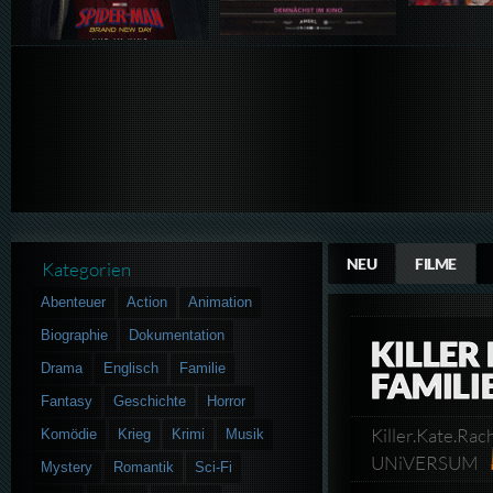
NEU
FILME
Kategorien
Abenteuer
Action
Animation
Biographie
Dokumentation
KILLER 
Drama
Englisch
Familie
FAMILI
Fantasy
Geschichte
Horror
Killer.Kate.Ra
Komödie
Krieg
Krimi
Musik
UNiVERSUM
Mystery
Romantik
Sci-Fi