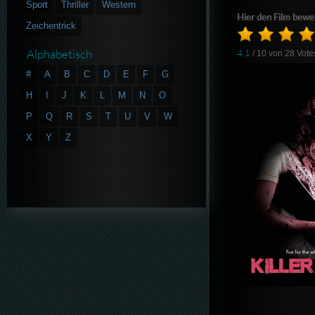
Sport
Thriller
Western
Hier den Film bewe
Zeichentrick
Alphabetisch
4.1
/ 10 von
28
Vote
#
A
B
C
D
E
F
G
H
I
J
K
L
M
N
O
P
Q
R
S
T
U
V
W
X
Y
Z