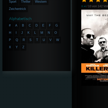
Sport
Thriller
Western
8.4
/ 10 von
142
Vot
Zeichentrick
Alphabetisch
#
A
B
C
D
E
F
G
H
I
J
K
L
M
N
O
P
Q
R
S
T
U
V
W
X
Y
Z