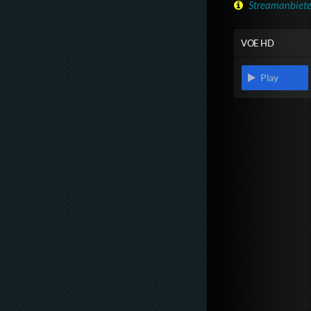
Streamanbiete
VOE HD
Play