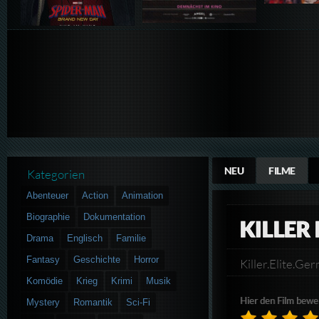
NEU
FILME
Kategorien
Abenteuer
Action
Animation
Biographie
Dokumentation
KILLER 
Drama
Englisch
Familie
Fantasy
Geschichte
Horror
Killer.Elite.
Komödie
Krieg
Krimi
Musik
Hier den Film bewe
Mystery
Romantik
Sci-Fi