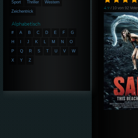
Sport
Thriller
Western
4.9
/ 10 von
92
Vote
Zeichentrick
Alphabetisch
#
A
B
C
D
E
F
G
H
I
J
K
L
M
N
O
P
Q
R
S
T
U
V
W
X
Y
Z