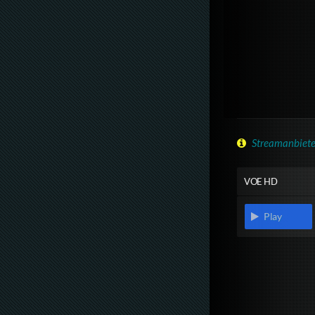
Streamanbiete
VOE HD
Play