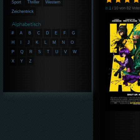
Sport
Thriller
Western
8.1
/ 10 von
82
Vote
Zeichentrick
Alphabetisch
#
A
B
C
D
E
F
G
H
I
J
K
L
M
N
O
P
Q
R
S
T
U
V
W
X
Y
Z