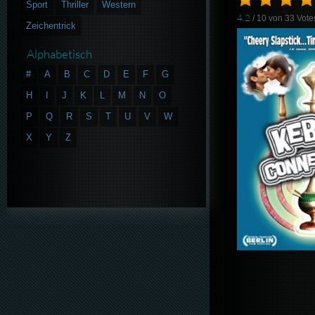
Sport
Thriller
Western
4.2
/ 10 von
33
Vote
Zeichentrick
Alphabetisch
#
A
B
C
D
E
F
G
H
I
J
K
L
M
N
O
P
Q
R
S
T
U
V
W
X
Y
Z