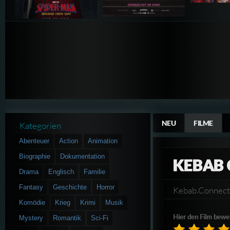
NEU
FILME
Kategorien
Abenteuer
Action
Animation
Biographie
Dokumentation
KEBAB
Drama
Englisch
Familie
Fantasy
Geschichte
Horror
Kebab.Connec
Komödie
Krieg
Krimi
Musik
Hier den Film bewe
Mystery
Romantik
Sci-Fi