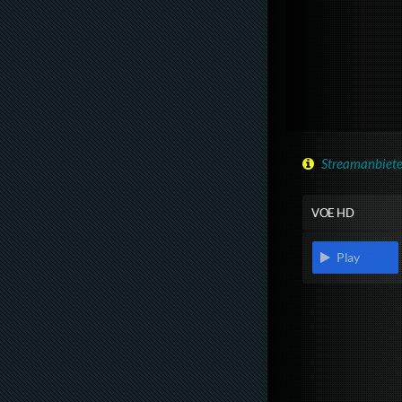
Streamanbiete
VOE HD
Play