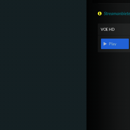
Streamanbiete
VOE HD
Play