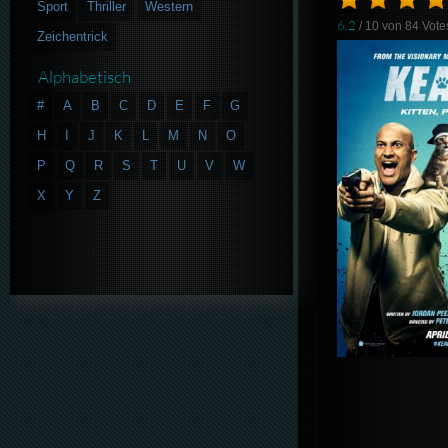
Sport
Thriller
Western
6.2
/ 10 von
84
Vote
Zeichentrick
Alphabetisch
#
A
B
C
D
E
F
G
H
I
J
K
L
M
N
O
P
Q
R
S
T
U
V
W
X
Y
Z