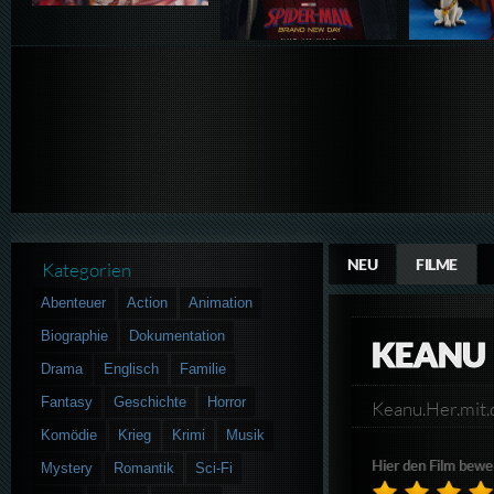
NEU
FILME
Kategorien
Abenteuer
Action
Animation
Biographie
Dokumentation
KEANU 
Drama
Englisch
Familie
Fantasy
Geschichte
Horror
Keanu.Her.mi
Komödie
Krieg
Krimi
Musik
Hier den Film bewe
Mystery
Romantik
Sci-Fi