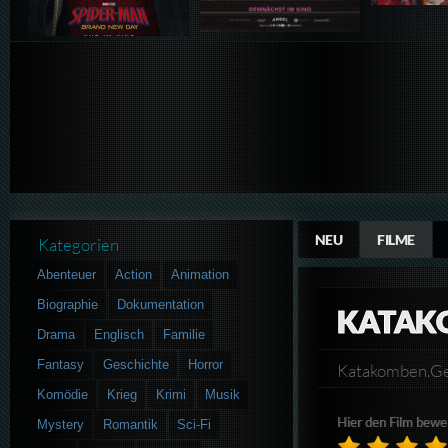
NEU
FILME
Kategorien
Abenteuer
Action
Animation
Biographie
Dokumentation
KATAK
Drama
Englisch
Familie
Fantasy
Geschichte
Horror
Katakomben.G
Komödie
Krieg
Krimi
Musik
Hier den Film bewe
Mystery
Romantik
Sci-Fi