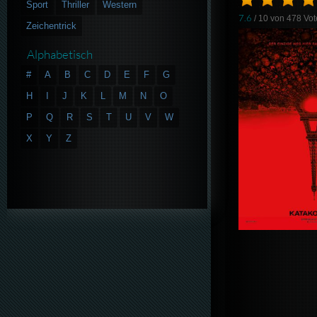
Sport
Thriller
Western
7.6
/ 10 von
478
Vot
Zeichentrick
Alphabetisch
#
A
B
C
D
E
F
G
H
I
J
K
L
M
N
O
P
Q
R
S
T
U
V
W
X
Y
Z