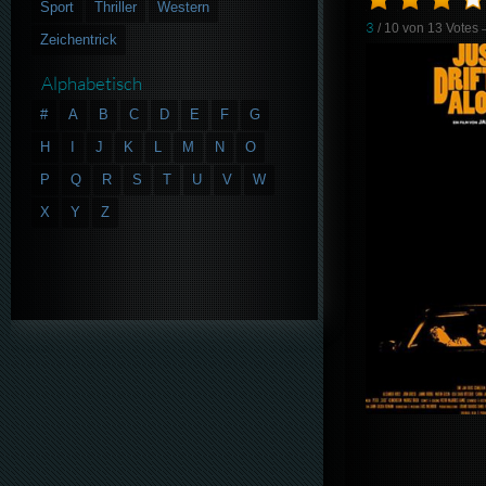
Sport
Thriller
Western
3
/ 10 von
13
Votes
Zeichentrick
Alphabetisch
#
A
B
C
D
E
F
G
H
I
J
K
L
M
N
O
P
Q
R
S
T
U
V
W
X
Y
Z