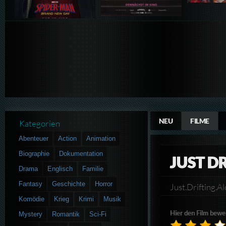
NEU
FILME
Kategorien
Abenteuer
Action
Animation
Biographie
Dokumentation
JUST D
Drama
Englisch
Familie
Fantasy
Geschichte
Horror
Just.Drifting
Komödie
Krieg
Krimi
Musik
Hier den Film bewe
Mystery
Romantik
Sci-Fi