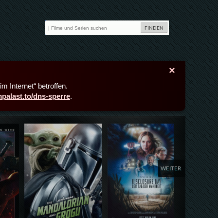
×
m Internet“ betroffen.
lmpalast.to/dns-sperre
.
Details,Play
Details,Play
Deta
WEITER