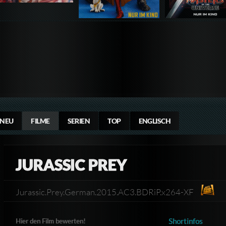
NEU
FILME
SERIEN
TOP
ENGLISCH
JURASSIC PREY
Jurassic.Prey.German.2015.AC3.BDRiP.x264-XF
Shortinfos
Hier den Film bewerten!