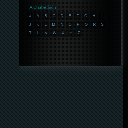
Alphabetisch
#
A
B
C
D
E
F
G
H
I
J
K
L
M
N
O
P
Q
R
S
T
U
V
W
X
Y
Z