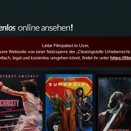
Liebe Filmpalast.to User,
sere Webseite von einer Netzsperre der „Clearingstelle Urheberrecht i
infach, legal und kostenlos umgehen könnt, findet ihr unter
https://fi
Details,Play
Details,Play
Details,Play