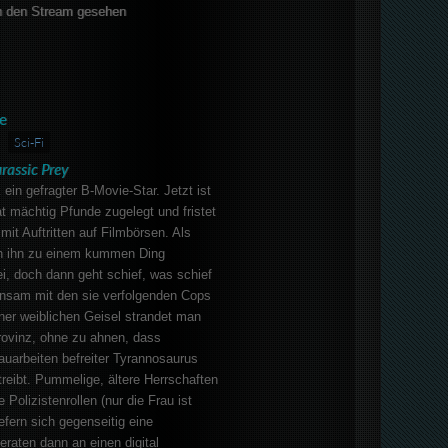
 den Stream gesehen
e
Sci-Fi
rassic Prey
ein gefragter B-Movie-Star. Jetzt ist
at mächtig Pfunde zugelegt und fristet
mit Auftritten auf Filmbörsen. Als
en ihn zu einem kummen Ding
ei, doch dann geht schief, was schief
nsam mit den sie verfolgenden Cops
iner weiblichen Geisel strandet man
Provinz, ohne zu ahnen, dass
Bauarbeiten befreiter Tyrannosaurus
reibt. Pummelige, ältere Herrschaften
 Polizistenrollen (nur die Frau ist
efern sich gegenseitig eine
eraten dann an einen digital