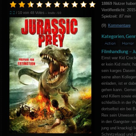
18869
Nutzer haben
Veröffentlicht: 2015
2.2
/ 10 von
48
Votes
– Imdb: /10
Spielzeit:
87 min
(9)
Kommentare
Kategorien, Genr
Action
Horror
Filmhandlung –
Ju
Einst war Kid Crack 
er kein Kid mehr, h
sein karges Dasein 
seine alten Kolleg
einladen, ist er dab
gehen kann. Gemei
und Killern sowie e
schließlich in der 
dortselbst ein bei 
Rex sein Unwesen t
in den Gangster- wie
jung und knackig) li
Schnitzeljagd und g