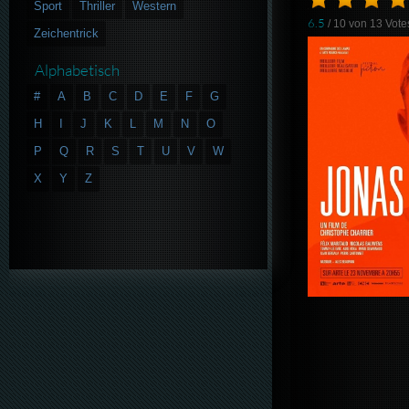
Sport
Thriller
Western
6.5
/ 10 von
13
Vote
Zeichentrick
Alphabetisch
#
A
B
C
D
E
F
G
H
I
J
K
L
M
N
O
P
Q
R
S
T
U
V
W
X
Y
Z