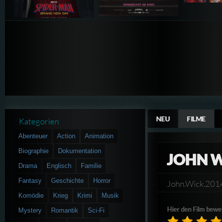
NEU
FILME
Kategorien
Abenteuer
Action
Animation
Biographie
Dokumentation
JOHN 
Drama
Englisch
Familie
Fantasy
Geschichte
Horror
John.Wick.20
Komödie
Krieg
Krimi
Musik
Hier den Film bewe
Mystery
Romantik
Sci-Fi