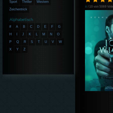
Sport
Thriller
Western
8
/ 10 von
5069
Vot
Zeichentrick
Alphabetisch
#
A
B
C
D
E
F
G
H
I
J
K
L
M
N
O
P
Q
R
S
T
U
V
W
X
Y
Z