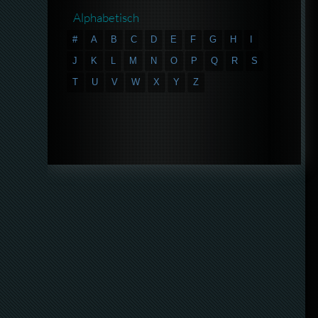
Alphabetisch
#
A
B
C
D
E
F
G
H
I
J
K
L
M
N
O
P
Q
R
S
T
U
V
W
X
Y
Z