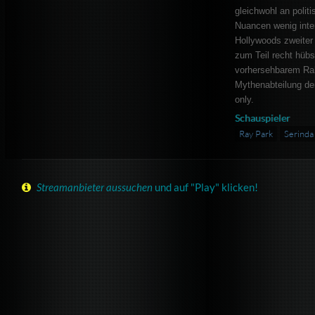
gleichwohl an polit
Nuancen wenig inte
Hollywoods zweiter
zum Teil recht hübs
vorhersehbarem Rah
Mythenabteilung der
only.
Schauspieler
Ray Park
Serinda
Streamanbieter aussuchen
und auf "Play" klicken!