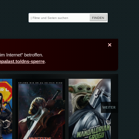
×
m Internet“ betroffen.
lmpalast.to/dns-sperre
.
Details,Play
Details,Play
Deta
WEITER