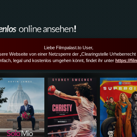
Liebe Filmpalast.to User,
sere Webseite von einer Netzsperre der „Clearingstelle Urheberrecht i
infach, legal und kostenlos umgehen könnt, findet ihr unter
https://fi
Details,Play
Details,Play
Details,Play