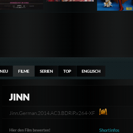
NEU
FILME
SERIEN
TOP
ENGLISCH
JINN
Jinn.German.2014.AC3.BDRiP.x264-XF
Shortinfos
Hier den Film bewerten!