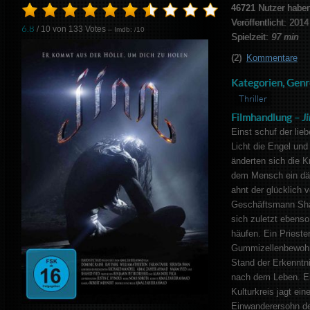
46721
Nutzer haben
Veröffentlicht: 2014
6.8
/ 10 von
133
Votes
– Imdb: /10
Spielzeit:
97 min
(2)
Kommentare
Kategorien, Genr
Thriller
Filmhandlung –
J
Einst schuf der li
Licht die Engel und
änderten sich die K
dem Mensch ein dä
ahnt der glücklich 
Geschäftsmann Sha
sich zuletzt ebenso 
häufen. Ein Priester
Gummizellenbewohn
Stand der Erkenntni
nach dem Leben. E
Kulturkreis jagt ei
Einwanderersohn de