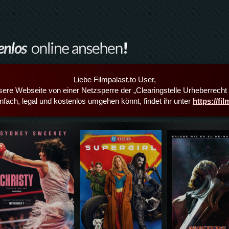
Liebe Filmpalast.to User,
sere Webseite von einer Netzsperre der „Clearingstelle Urheberrecht i
infach, legal und kostenlos umgehen könnt, findet ihr unter
https://fi
Details,Play
Details,Play
Details,Play