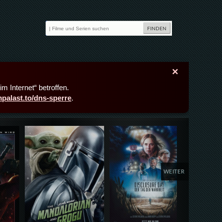
×
m Internet“ betroffen.
lmpalast.to/dns-sperre
.
Details,Play
Details,Play
Deta
WEITER