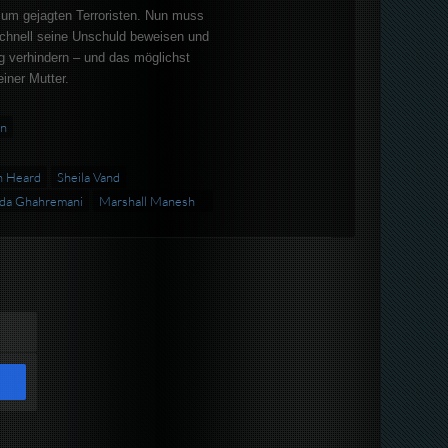
um gejagten Terroristen. Nun muss
schnell seine Unschuld beweisen und
g verhindern – und das möglichst
iner Mutter.
an
n Heard
Sheila Vand
ida Ghahremani
Marshall Manesh