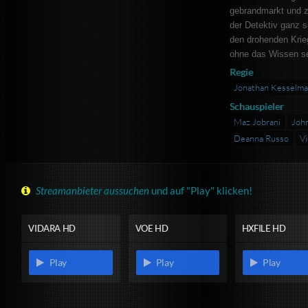
gebrandmarkt und z
der Detektiv ganz 
den drohenden Krie
ohne das Wissen se
Regie
Jonathan Kesselm
Schauspieler
Maz Jobrani
Joh
Deanna Russo
V
Streamanbieter aussuchen
und auf "Play" klicken!
VIDARA HD
VOE HD
HXFILE HD
Play
Play
Play