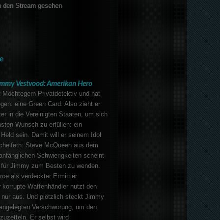
 den Stream gesehen
e
immy Vestvood: Amerikan Hero
 Möchtegern-Privatdetektiv und hat
en: eine Green Card. Also zieht er
er in die Vereinigten Staaten, um sich
hsten Wunsch zu erfüllen: ein
Held sein. Damit will er seinem Idol
acheifern: Steve McQueen aus dem
 anfänglichen Schwierigkeiten scheint
s für Jimmy zum Besten zu wenden.
oe als verdeckter Ermittler
er korrupte Waffenhändler nutzt den
 nur aus. Und plötzlich steckt Jimmy
oßangelegten Verschwörung, um den
zuzetteln. Er selbst wird