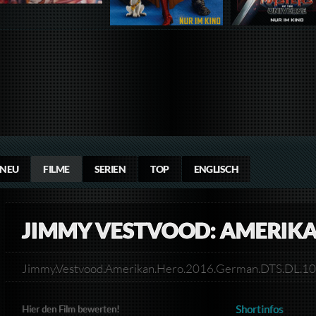
NEU
FILME
SERIEN
TOP
ENGLISCH
JIMMY VESTVOOD: AMERIK
Jimmy.Vestvood.Amerikan.Hero.2016.German.DTS.DL.
Shortinfos
Hier den Film bewerten!