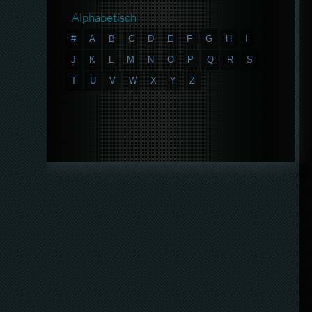
Alphabetisch
#
A
B
C
D
E
F
G
H
I
J
K
L
M
N
O
P
Q
R
S
T
U
V
W
X
Y
Z