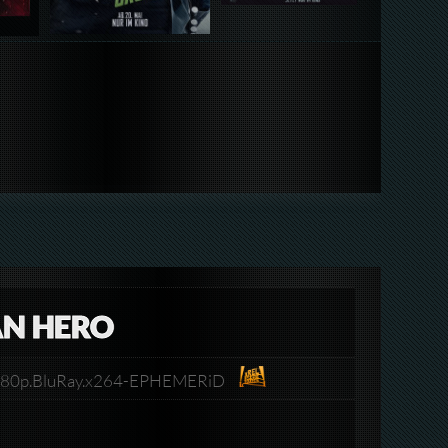
AN HERO
1080p.BluRay.x264-EPHEMERiD