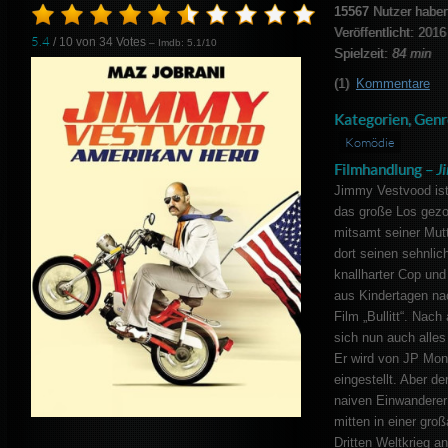
15567
Nutzer haben
Veröffentlicht: 2016
5.4
/ 10 von
34
Votes
– Imdb: 5.1/10
Spielzeit:
84 min
(1)
Kommentare
Kategorien, Genr
Komödie
Filmhandlung –
J
Jimmy Vestvood ist
das große Los gezog
mitsamt seiner Mutt
dort seinen sehnlic
knallharter Cop und 
aus Kindertagen n
Film „Bullitt“. Nach
sich nun auch alle
Er wird von JP Monr
eingestellt. Aber d
naiven Einwanderer
mitten in einer gr
Dritten Weltkrieg an