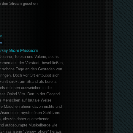
 den Stream gesehen
e
e
ersey Shore Massacre
Joanne, Teresa und Valerie, sechs
Damen aus der Vorstadt, beschließen,
r schöne Tage an den Gestaden von
ringen. Doch vor Ort entpuppt sich
kunft direkt am Strand als bereits
dels müssen ausweichen in die
sas Onkel Vito. Dort in der Gegend
re Menschen auf brutale Weise
ie Mädchen ahnen davon nichts und
Visier eines mysteriösen Schlitzers.
n, obszön daher quatschende
und aufgepumpte Muskelberge wie
ity-Trashserie "Jersey Shore" heraus