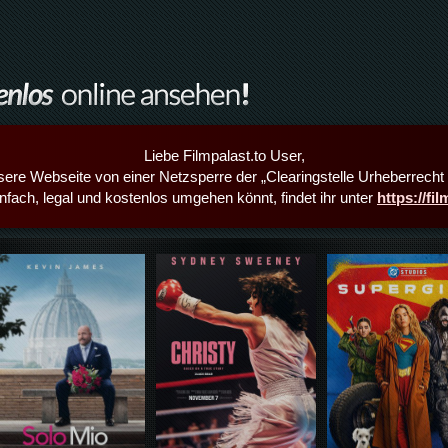
Liebe Filmpalast.to User,
sere Webseite von einer Netzsperre der „Clearingstelle Urheberrecht i
infach, legal und kostenlos umgehen könnt, findet ihr unter
https://fi
Details,Play
Details,Play
Details,Play