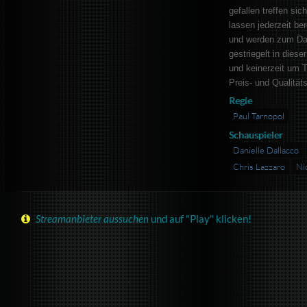
gefallen treffen sic
lassen jederzeit bere
und werden zum Dan
gestriegelt in diese
und keinerzeit um 
Preis- und Qualität
Regie
Paul Tarnopol
Schauspieler
Danielle Dallacco
Chris Lazzaro
Ni
Streamanbieter aussuchen
und auf "Play" klicken!