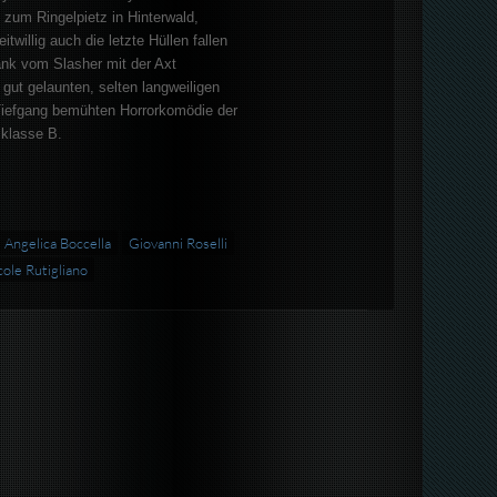
h zum Ringelpietz in Hinterwald,
itwillig auch die letzte Hüllen fallen
k vom Slasher mit der Axt
r gut gelaunten, selten langweiligen
Tiefgang bemühten Horrorkomödie der
sklasse B.
Angelica Boccella
Giovanni Roselli
cole Rutigliano