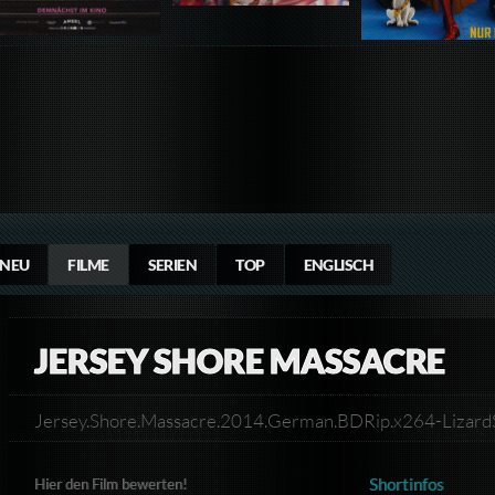
NEU
FILME
SERIEN
TOP
ENGLISCH
JERSEY SHORE MASSACRE
Jersey.Shore.Massacre.2014.German.BDRip.x264-Lizar
Shortinfos
Hier den Film bewerten!