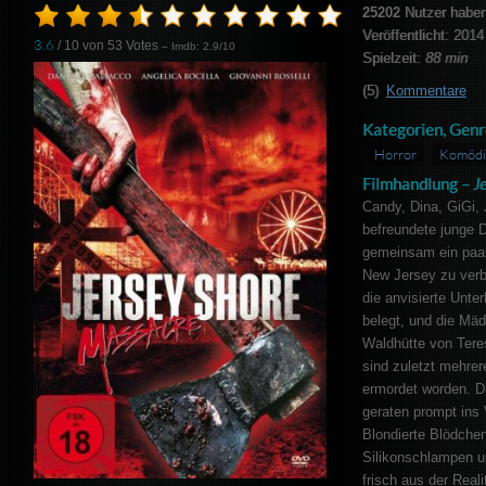
25202
Nutzer haben
Veröffentlicht: 2014
3.6
/ 10 von
53
Votes
– Imdb: 2.9/10
Spielzeit:
88 min
(5)
Kommentare
Kategorien, Genr
Horror
Komödi
Filmhandlung –
J
Candy, Dina, GiGi, 
befreundete junge 
gemeinsam ein paa
New Jersey zu verb
die anvisierte Unter
belegt, und die Mä
Waldhütte von Tere
sind zuletzt mehre
ermordet worden. D
geraten prompt ins 
Blondierte Blödche
Silikonschlampen 
frisch aus der Real