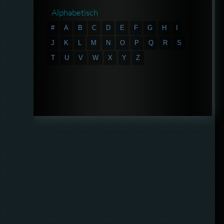
Alphabetisch
#
A
B
C
D
E
F
G
H
I
J
K
L
M
N
O
P
Q
R
S
T
U
V
W
X
Y
Z