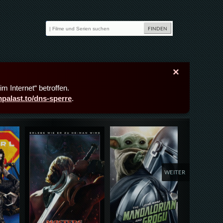
×
m Internet“ betroffen.
lmpalast.to/dns-sperre
.
Details,Play
Details,Play
Deta
WEITER