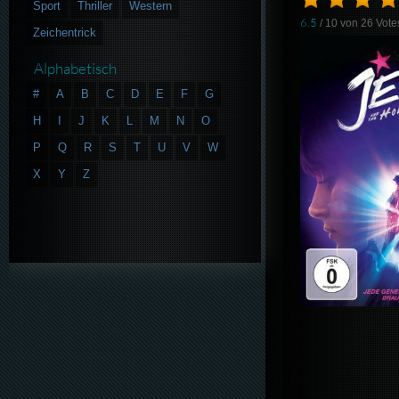
Sport
Thriller
Western
6.5
/ 10 von
26
Vote
Zeichentrick
Alphabetisch
#
A
B
C
D
E
F
G
H
I
J
K
L
M
N
O
P
Q
R
S
T
U
V
W
X
Y
Z