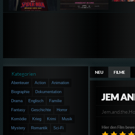
NEU
FILME
Kategorien
Abenteuer
Action
Animation
Biographie
Dokumentation
JEM A
Drama
Englisch
Familie
Fantasy
Geschichte
Horror
Jem.and.the.
Komödie
Krieg
Krimi
Musik
Hier den Film bewe
Mystery
Romantik
Sci-Fi