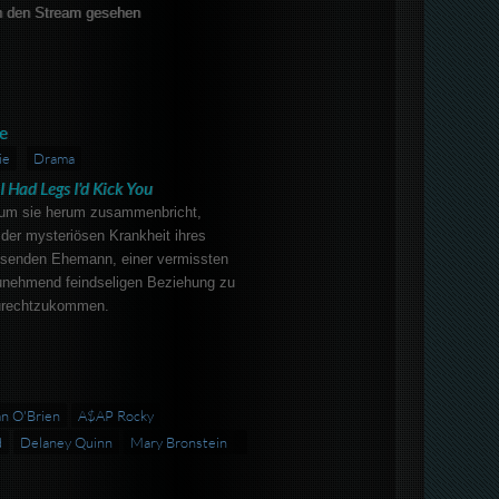
 den Stream gesehen
e
ie
Drama
 I Had Legs I'd Kick You
 um sie herum zusammenbricht,
 der mysteriösen Krankheit ihres
esenden Ehemann, einer vermissten
unehmend feindseligen Beziehung zu
zurechtzukommen.
n O'Brien
A$AP Rocky
d
Delaney Quinn
Mary Bronstein