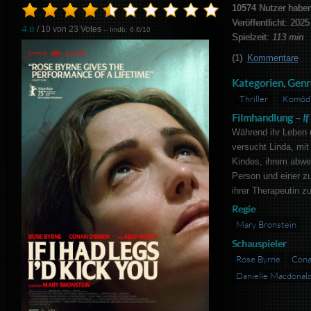
10574
Nutzer haben
Veröffentlicht: 2025
4.8
/ 10 von
23
Votes
– Imdb: 6.6/10
Spielzeit:
113 min
(1)
Kommentare
Kategorien, Genr
Thriller
Komöd
Filmhandlung –
If
Während ihr Leben
versucht Linda, mit
Kindes, ihrem abw
Person und einer z
ihrer Therapeutin 
Regie
Mary Bronstein
Schauspieler
Rose Byrne
Cona
Danielle Macdonal