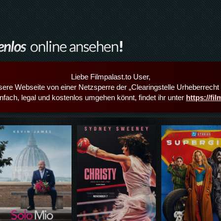
Liebe Filmpalast.to User,
sere Webseite von einer Netzsperre der „Clearingstelle Urheberrecht i
infach, legal und kostenlos umgehen könnt, findet ihr unter
https://fi
Details,Play
Details,Play
Details,Play