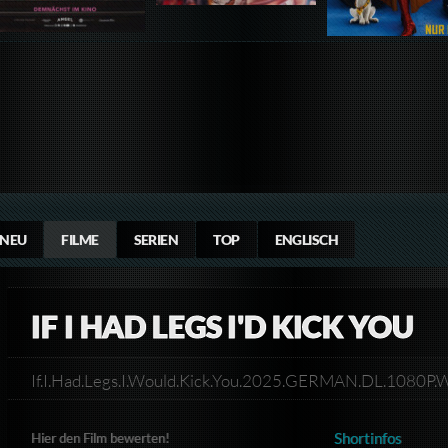
NEU
FILME
SERIEN
TOP
ENGLISCH
IF I HAD LEGS I'D KICK YOU
If.I.Had.Legs.I.Would.Kick.You.2025.GERMAN.DL.108
Shortinfos
Hier den Film bewerten!