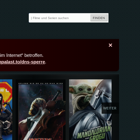
×
m Internet“ betroffen.
lmpalast.to/dns-sperre
.
Details,Play
Details,Play
Deta
WEITER