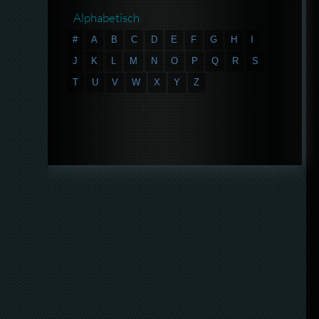
Alphabetisch
#
A
B
C
D
E
F
G
H
I
J
K
L
M
N
O
P
Q
R
S
T
U
V
W
X
Y
Z