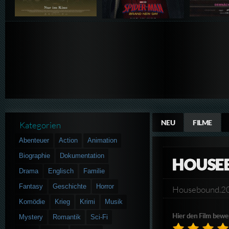
NEU
FILME
Kategorien
Abenteuer
Action
Animation
Biographie
Dokumentation
HOUSE
Drama
Englisch
Familie
Fantasy
Geschichte
Horror
Housebound.2
Komödie
Krieg
Krimi
Musik
Hier den Film bewe
Mystery
Romantik
Sci-Fi