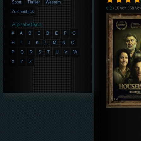
Sport
Thriller
Western
8.2
/ 10 von
358
Vot
Zeichentrick
Alphabetisch
#
A
B
C
D
E
F
G
H
I
J
K
L
M
N
O
P
Q
R
S
T
U
V
W
X
Y
Z