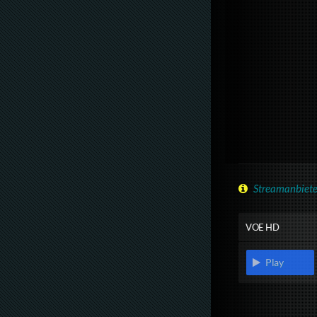
Streamanbiete
VOE HD
Play