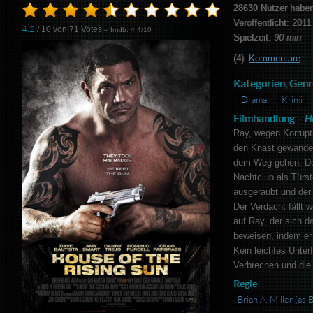
28630
Nutzer haben
Veröffentlicht: 2011
4.2
/ 10 von
71
Votes
– Imdb: 4.4/10
Spielzeit:
90 min
(4)
Kommentare
Kategorien, Genr
Drama
Krimi
Filmhandlung –
H
Ray, wegen Korrupti
den Knast gewandert
dem Weg gehen. Der
Nachtclub als Türst
ausgeraubt und der
Der Verdacht fällt 
auf Ray, der sich 
beweisen, indem er
Kein leichtes Unter
Verbrechen und die
Regie
Brian A. Miller (as 