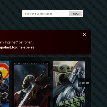
×
m Internet“ betroffen.
lmpalast.to/dns-sperre
.
Details,Play
Details,Play
Deta
WEITER