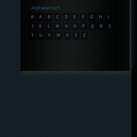
Alphabetisch
#
A
B
C
D
E
F
G
H
I
J
K
L
M
N
O
P
Q
R
S
T
U
V
W
X
Y
Z