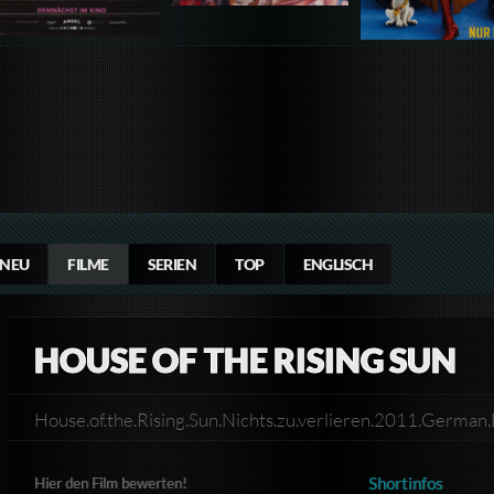
NEU
FILME
SERIEN
TOP
ENGLISCH
HOUSE OF THE RISING SUN
House.of.the.Rising.Sun.Nichts.zu.verlieren.2011.Ger
Shortinfos
Hier den Film bewerten!