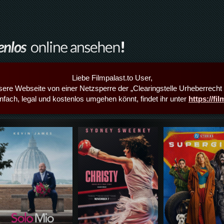
Liebe Filmpalast.to User,
sere Webseite von einer Netzsperre der „Clearingstelle Urheberrecht i
infach, legal und kostenlos umgehen könnt, findet ihr unter
https://fi
Details,Play
Details,Play
Details,Play