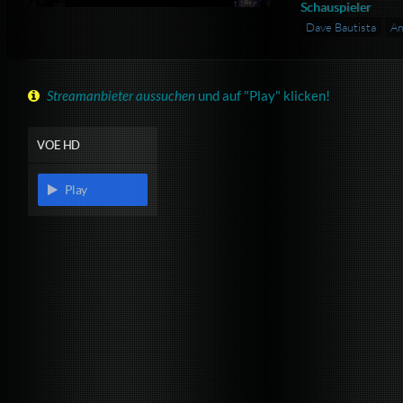
Schauspieler
Dave Bautista
Am
Streamanbieter aussuchen
und auf "Play" klicken!
VOE HD
Play