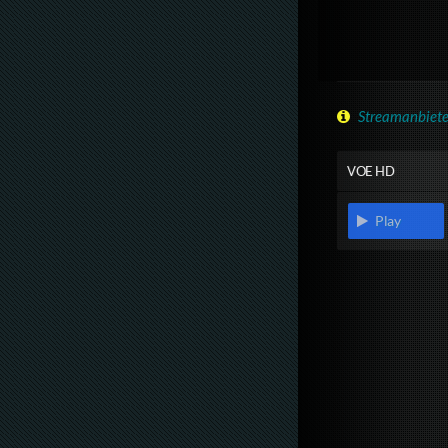
Streamanbiete
VOE HD
Play