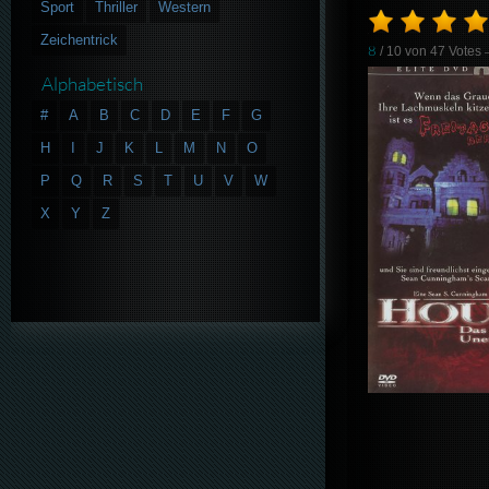
Sport
Thriller
Western
Zeichentrick
8
/ 10 von
47
Votes
Alphabetisch
#
A
B
C
D
E
F
G
H
I
J
K
L
M
N
O
P
Q
R
S
T
U
V
W
X
Y
Z