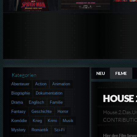
NEU
FILME
Kategorien
Abenteuer
Action
Animation
Biographie
Dokumentation
HOUSE 
Drama
Englisch
Familie
House.2.Das.
Fantasy
Geschichte
Horror
CONTRiBUT
Komödie
Krieg
Krimi
Musik
Mystery
Romantik
Sci-Fi
Hier den Film bewe