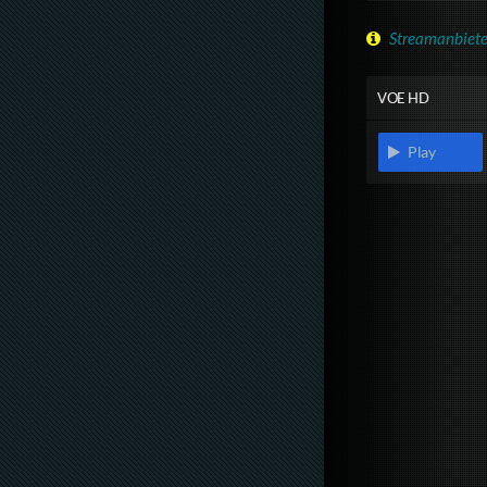
Streamanbiete
VOE HD
Play