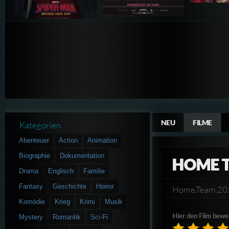
NEU
FILME
Kategorien
Abenteuer
Action
Animation
Biographie
Dokumentation
HOME 
Drama
Englisch
Familie
Fantasy
Geschichte
Horror
Home.Team.20
Komödie
Krieg
Krimi
Musik
Hier den Film bewe
Mystery
Romantik
Sci-Fi