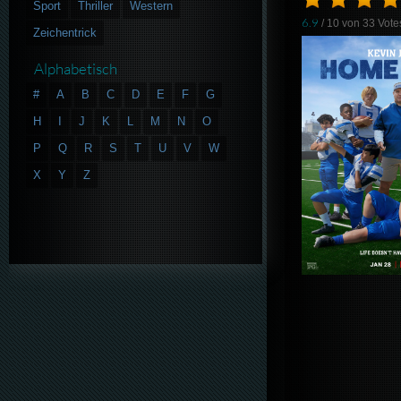
Sport
Thriller
Western
6.9
/ 10 von
33
Vote
Zeichentrick
Alphabetisch
#
A
B
C
D
E
F
G
H
I
J
K
L
M
N
O
P
Q
R
S
T
U
V
W
X
Y
Z