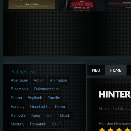
NEU
FILME
Kategorien
Abenteuer
Action
Animation
Biographie
Dokumentation
HINTER
Drama
Englisch
Familie
Fantasy
Geschichte
Horror
Hinter.Schlos
Komödie
Krieg
Krimi
Musik
Hier den Film bewe
Mystery
Romantik
Sci-Fi