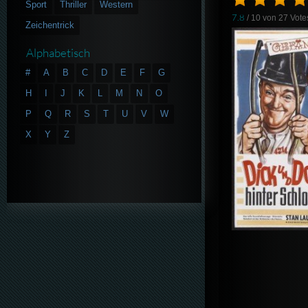
Sport
Thriller
Western
7.8
/ 10 von
27
Vote
Zeichentrick
Alphabetisch
#
A
B
C
D
E
F
G
H
I
J
K
L
M
N
O
P
Q
R
S
T
U
V
W
X
Y
Z