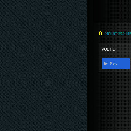
Streamanbiete
VOE HD
Play