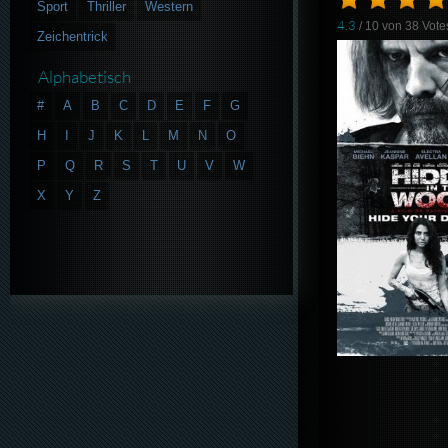
Sport
Thriller
Western
4.3
/ 10 von
38
Vote
Zeichentrick
Alphabetisch
#
A
B
C
D
E
F
G
H
I
J
K
L
M
N
O
P
Q
R
S
T
U
V
W
X
Y
Z