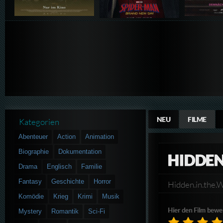
NEU
FILME
Kategorien
Abenteuer
Action
Animation
Biographie
Dokumentation
HIDDEN
Drama
Englisch
Familie
Fantasy
Geschichte
Horror
Hidden.in.th
Komödie
Krieg
Krimi
Musik
Hier den Film bewe
Mystery
Romantik
Sci-Fi