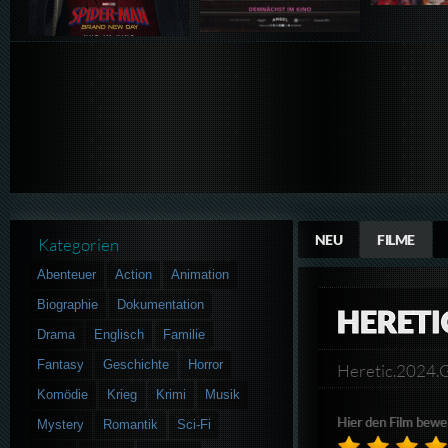
NEU
FILME
Kategorien
Abenteuer
Action
Animation
Biographie
Dokumentation
HERETI
Drama
Englisch
Familie
Fantasy
Geschichte
Horror
Heretic.2024
Komödie
Krieg
Krimi
Musik
Hier den Film bewe
Mystery
Romantik
Sci-Fi