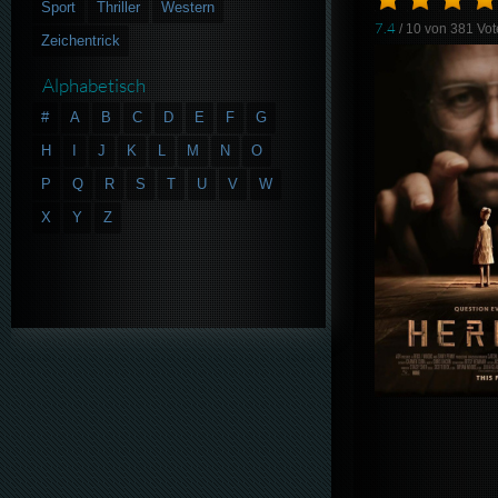
Sport
Thriller
Western
7.4
/ 10 von
381
Vot
Zeichentrick
Alphabetisch
#
A
B
C
D
E
F
G
H
I
J
K
L
M
N
O
P
Q
R
S
T
U
V
W
X
Y
Z