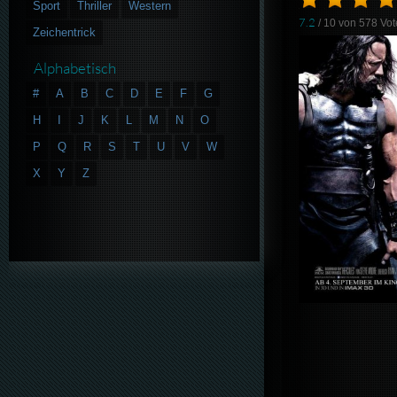
Sport
Thriller
Western
7.2
/ 10 von
578
Vot
Zeichentrick
Alphabetisch
#
A
B
C
D
E
F
G
H
I
J
K
L
M
N
O
P
Q
R
S
T
U
V
W
X
Y
Z