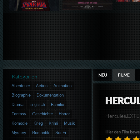
NEU
FILME
Kategorien
Abenteuer
Action
Animation
Biographie
Dokumentation
HERCU
Drama
Englisch
Familie
Fantasy
Geschichte
Horror
Hercules.EXT
Komödie
Krieg
Krimi
Musik
Hier den Film bewe
Mystery
Romantik
Sci-Fi