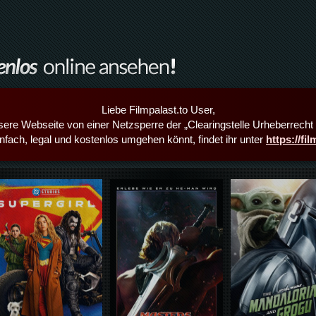
Liebe Filmpalast.to User,
sere Webseite von einer Netzsperre der „Clearingstelle Urheberrecht i
infach, legal und kostenlos umgehen könnt, findet ihr unter
https://fi
Details,Play
Details,Play
Details,Play