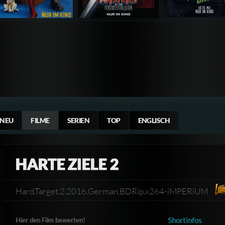
NEU
FILME
SERIEN
TOP
ENGLISCH
HARTE ZIELE 2
Hard.Target.2.2016.German.BDRip.x264-iMPERiUM
Shortinfos
Hier den Film bewerten!