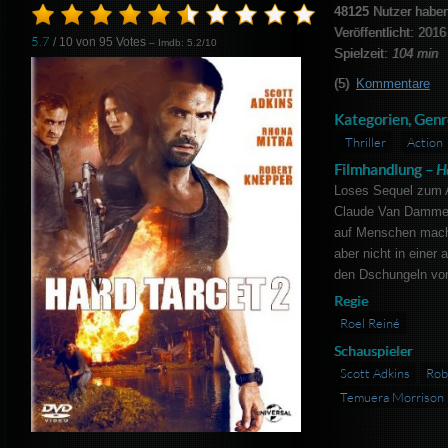
48125
Nutzer haben
Veröffentlicht: 2016
5.7
/ 10 von
95
Votes
– Imdb: 5.2/10
Spielzeit:
104 min
(5)
Kommentare
Kategorien, Genr
Thriller
Action
Filmhandlung –
H
Loses Sequel zum A
Claude Van Damme 
auf Menschen mach
aber nicht in einer
den Dschungeln von
Regie
Roel Reiné
Schauspieler
Scott Adkins
Rob
Temuera Morrison