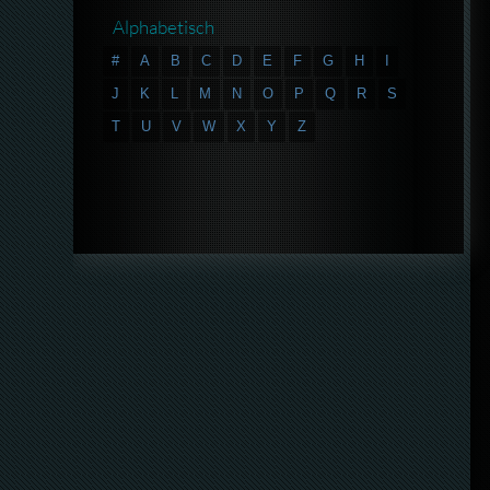
Alphabetisch
#
A
B
C
D
E
F
G
H
I
J
K
L
M
N
O
P
Q
R
S
T
U
V
W
X
Y
Z