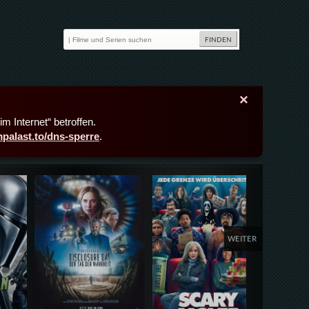
×
m Internet“ betroffen.
lmpalast.to/dns-sperre
.
Details,Play
Details,Play
Deta
WEITER