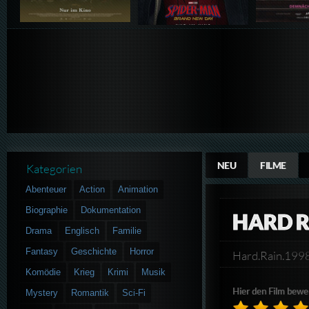
NEU
FILME
Kategorien
Abenteuer
Action
Animation
Biographie
Dokumentation
HARD 
Drama
Englisch
Familie
Fantasy
Geschichte
Horror
Hard.Rain.19
Komödie
Krieg
Krimi
Musik
Hier den Film bewe
Mystery
Romantik
Sci-Fi