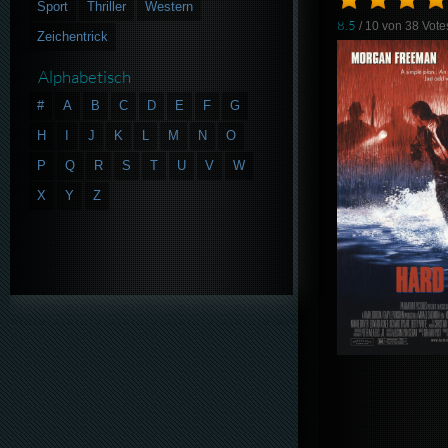
Sport
Thriller
Western
8.5
/ 10 von
38
Vote
Zeichentrick
Alphabetisch
#
A
B
C
D
E
F
G
H
I
J
K
L
M
N
O
P
Q
R
S
T
U
V
W
X
Y
Z