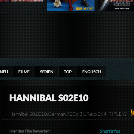
NEU
FILME
SERIEN
TOP
ENGLISCH
HANNIBAL S02E10
Hannibal.S02E10.German.720p.BluRay.x264-RIPLEY?
Shortinfos
Hier den Film bewerten!