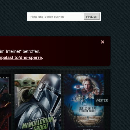
×
m Internet“ betroffen.
lmpalast.to/dns-sperre
.
Details,Play
Details,Play
Deta
WEITER