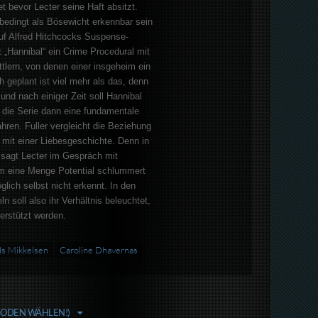
tet bevor Lecter seine Haft absitzt.
nbedingt als Bösewicht erkennbar sein
 auf Alfred Hitchcocks Suspense-
t „Hannibal“ ein Crime Procedural mit
ttlern, von denen einer insgeheim ein
ch geplant ist viel mehr als das, denn
 und nach einiger Zeit soll Hannibal
 die Serie dann eine fundamentale
hren. Fuller vergleicht die Beziehung
r mit einer Liebesgeschichte. Denn in
sagt Lecter im Gespräch mit
m eine Menge Potential schlummert
lich selbst nicht erkennt. In den
ln soll also ihr Verhältnis beleuchtet,
erstützt werden.
s Mikkelsen
Caroline Dhavernas
ISODEN WÄHLEN!)