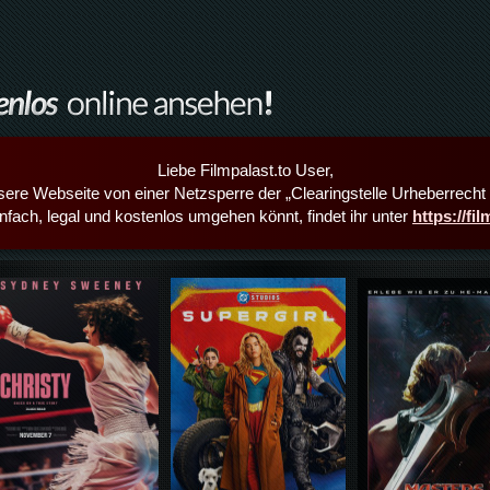
Liebe Filmpalast.to User,
sere Webseite von einer Netzsperre der „Clearingstelle Urheberrecht i
infach, legal und kostenlos umgehen könnt, findet ihr unter
https://fi
Details,Play
Details,Play
Details,Play