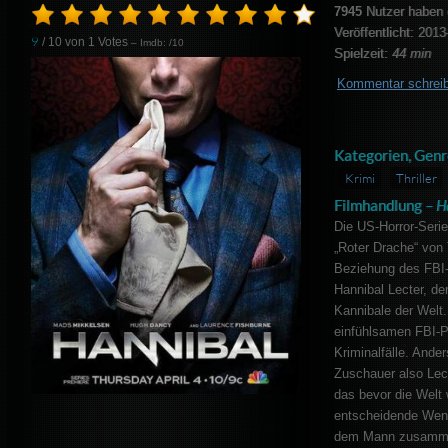
7945
Nutzer haben 
Veröffentlicht: 2013
9
/ 10 von
1
Votes
– Imdb: /10
Spielzeit:
44 min
Kommentar schrei
Kategorien, Genr
Krimi
Thriller
Filmhandlung –
H
Die US-Horror-Seri
„Roter Drache“ von
Beziehung des FBI-
Hannibal Lecter, de
Kannibale der Welt
einfühlsamen FBI-P
Kriminalfälle. Ande
Zuschauer also Lect
das bevor die Welt 
entscheidende Wendu
dem Mann zusammena