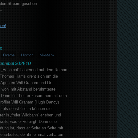
den Stream gesehen
–
ben!
e
Drama
Horror
Mystery
annibal S02E10
e „Hannibal“ basierend auf dem Roman
 Thomas Harris dreht sich um die
Agenten Will Graham und Dr.
r wohl mit Abstand berühmteste
. Darin löst Lecter zusammen mit dem
rofiler Will Graham (Hugh Dancy)
rs als sonst üblich können die
er in „freier Wildbahn“ erleben und
weiß, was er verbirgt. Denn eine
ng ist, dass er Seite an Seite mit
rbeitet, der ihn einmal verhaften