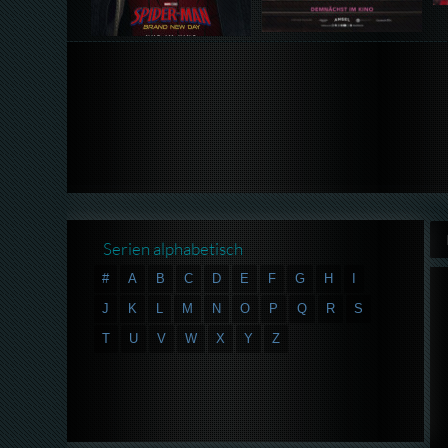
Serien alphabetisch
#
A
B
C
D
E
F
G
H
I
J
K
L
M
N
O
P
Q
R
S
T
U
V
W
X
Y
Z