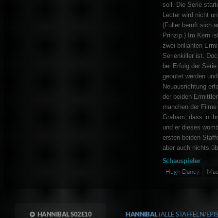
soll. Die Serie star
Lecter wird nicht u
(Fuller beruft sich
Prinzip.) Im Kern is
zwei brillanten Ermi
Serienkiller ist. Do
bei Erfolg der Serie
geoutet werden und
Neuausrichtung erfa
der beiden Ermittle
manchen der Filme 
Graham, dass in ih
und er dieses womög
ersten beiden Staffe
aber auch nichts üb
Schauspieler
Hugh Dancy
Mad
HANNIBAL S02E10
HANNIBAL
(ALLE STAFFELN/EP