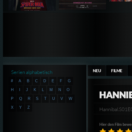
NEU
FILME
Serien alphabetisch
#
A
B
C
D
E
F
G
H
I
J
K
L
M
N
O
HANNIB
P
Q
R
S
T
U
V
W
X
Y
Z
Hannibal.S01
Hier den Film bewe