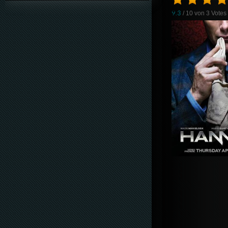
9.3
/ 10 von
3
Votes