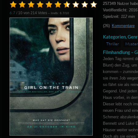
257349
Nutzer hab
Veröffentlicht: 2016
6.7
/ 10 von
214
Votes
– Imdb: 6.7/10
Spielzeit:
112 min
(26)
Kommentare
Kategorien, Genr
Thriller
Myster
Filmhandlung –
Gi
Jeden Tag nimmt d
Blunt) den Zug, um
kommen – zumindest
sie ihren Job wegen
so fährt sie als re
Gegend. Und jeden T
Haus vorbei, in dem
Dieser lebt noch im
neuen Frau und ein
Schmerz abzulenken
Bennett und Luke E
Häuser weiter wohnt
Doch als sie eines