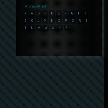
Alphabetisch
#
A
B
C
D
E
F
G
H
I
J
K
L
M
N
O
P
Q
R
S
T
U
V
W
X
Y
Z