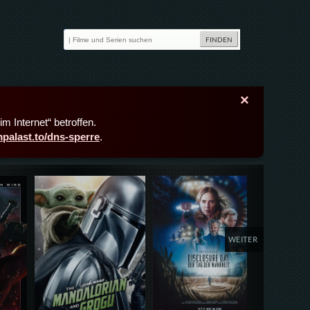
×
m Internet“ betroffen.
lmpalast.to/dns-sperre
.
Details,Play
Details,Play
Deta
WEITER