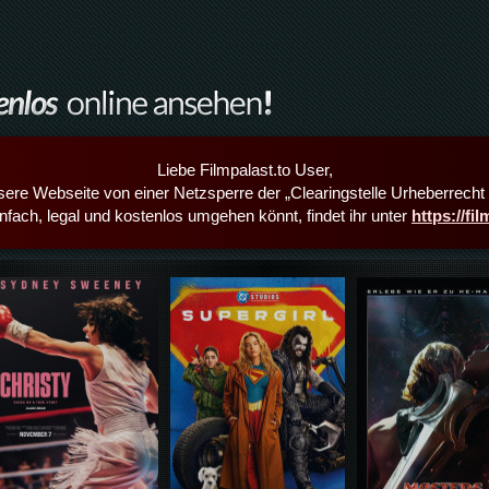
Liebe Filmpalast.to User,
sere Webseite von einer Netzsperre der „Clearingstelle Urheberrecht i
infach, legal und kostenlos umgehen könnt, findet ihr unter
https://fi
Details,Play
Details,Play
Details,Play