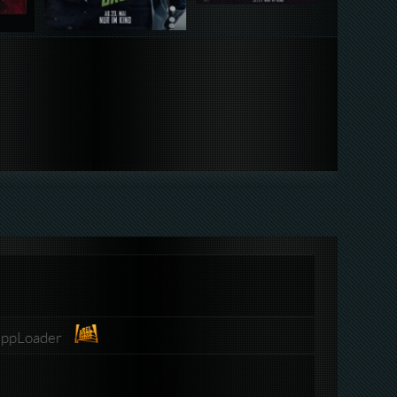
-UppLoader