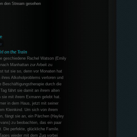
en den Stream gesehen
e
y
rl on the Train
ie geschiedene Rachel Watson (Emily
 nach Manhattan zur Arbeit zu
 tut sie so, denn vor Monaten hat
 ihres Alkoholproblems verloren und
ine Beschäftigungstherapie durch die
ag fährt sie damit an ihrem alten
 sie mit ihrem Exmann gelebt hat.
mer in dem Haus, jetzt mit seiner
em Kleinkind. Um sich von ihrem
, fängt sie an, ein Pärchen (Hayley
vans) zu beobachten, das ein paar
. Die perfekte, glückliche Famile.
 Tages wieder mit dem Zug vorbei