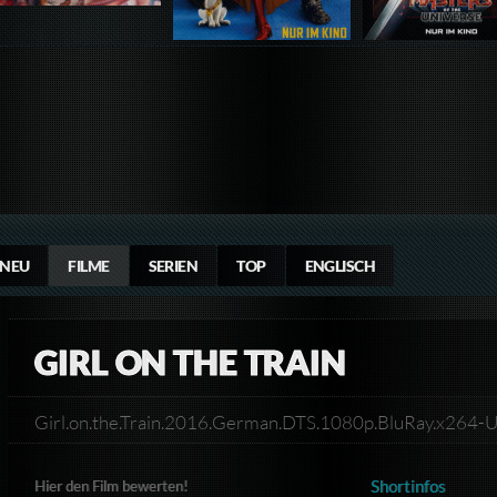
NEU
FILME
SERIEN
TOP
ENGLISCH
GIRL ON THE TRAIN
Girl.on.the.Train.2016.German.DTS.1080p.BluRay.x264
Shortinfos
Hier den Film bewerten!