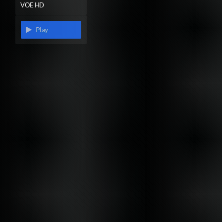
VOE HD
Play