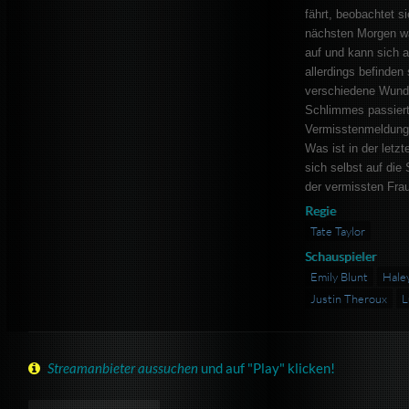
fährt, beobachtet 
nächsten Morgen wa
auf und kann sich a
allerdings befinden
verschiedene Wunde
Schlimmes passiert
Vermisstenmeldung 
Was ist in der letz
sich selbst auf die
der vermissten Fra
Regie
Tate Taylor
Schauspieler
Emily Blunt
Hale
Justin Theroux
L
Streamanbieter aussuchen
und auf "Play" klicken!