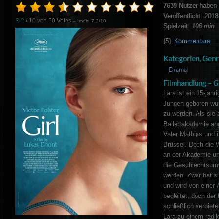
7639
Nutzer haben 
Veröffentlicht: 2018
3.2
/ 10 von
50
Votes
– Imdb: 7.2/10
Spielzeit:
106 min
(5)
Kommentare
Kategorien, Genr
Drama
Filmhandlung –
Gi
Lara ist ein 15-jäh
Jungen geboren wur
zu werden. Als sie 
Ballettakademie an
Vater Mathias und 
Brüssel. Doch die W
an der Akademie und
die Geschlechtsumw
werden. Zwar hat si
und wird von einer
begleitet, doch der
schließlich verbiete
Lara zu einem radika