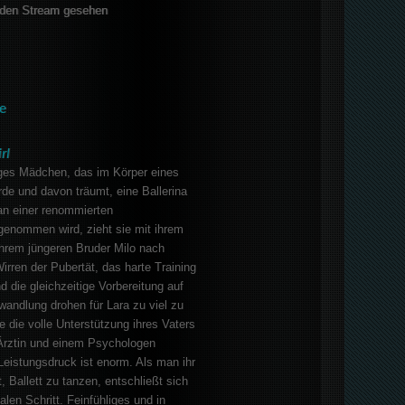
den Stream gesehen
e
rl
riges Mädchen, das im Körper eines
de und davon träumt, eine Ballerina
an einer renommierten
genommen wird, zieht sie mit ihrem
ihrem jüngeren Bruder Milo nach
irren der Pubertät, das harte Training
 die gleichzeitige Vorbereitung auf
andlung drohen für Lara zu viel zu
e die volle Unterstützung ihres Vaters
 Ärztin und einem Psychologen
 Leistungsdruck ist enorm. Als man ihr
t, Ballett zu tanzen, entschließt sich
len Schritt. Feinfühliges und in