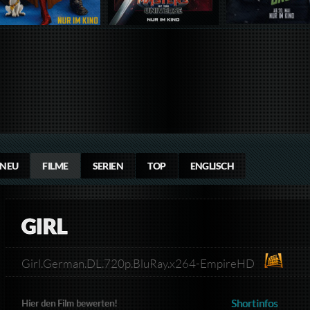
NEU
FILME
SERIEN
TOP
ENGLISCH
GIRL
Girl.German.DL.720p.BluRay.x264-EmpireHD
Shortinfos
Hier den Film bewerten!