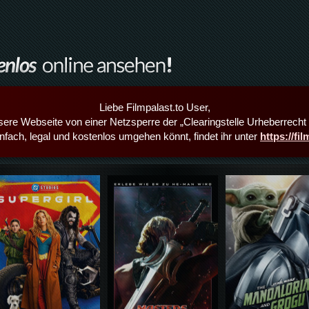
Liebe Filmpalast.to User,
sere Webseite von einer Netzsperre der „Clearingstelle Urheberrecht i
infach, legal und kostenlos umgehen könnt, findet ihr unter
https://fi
Details,Play
Details,Play
Details,Play