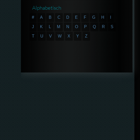
Alphabetisch
#
A
B
C
D
E
F
G
H
I
J
K
L
M
N
O
P
Q
R
S
T
U
V
W
X
Y
Z