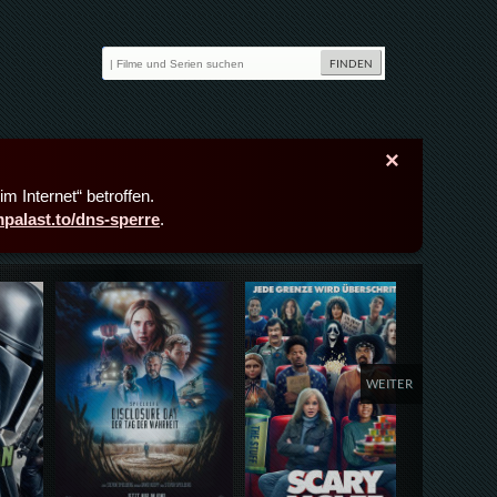
×
m Internet“ betroffen.
lmpalast.to/dns-sperre
.
Details,Play
Details,Play
Deta
WEITER