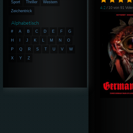
Sport
Thriller
Western
4.2
/ 10 von
91
Vote
Zeichentrick
Alphabetisch
#
A
B
C
D
E
F
G
H
I
J
K
L
M
N
O
P
Q
R
S
T
U
V
W
X
Y
Z