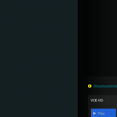
Streamanbiete
VOE HD
Play