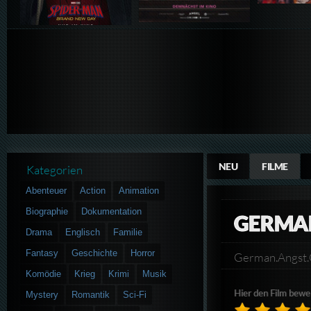
NEU
FILME
Kategorien
Abenteuer
Action
Animation
Biographie
Dokumentation
GERMA
Drama
Englisch
Familie
Fantasy
Geschichte
Horror
German.Angst
Komödie
Krieg
Krimi
Musik
Hier den Film bewe
Mystery
Romantik
Sci-Fi