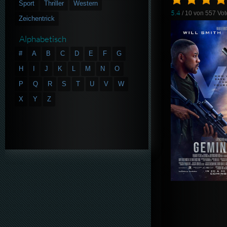
Sport
Thriller
Western
5.4
/ 10 von
557
Vot
Zeichentrick
Alphabetisch
#
A
B
C
D
E
F
G
H
I
J
K
L
M
N
O
P
Q
R
S
T
U
V
W
X
Y
Z