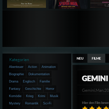
NEU
FILME
Kategorien
Abenteuer
Action
Animation
Biographie
Dokumentation
GEMIN
Drama
Englisch
Familie
Fantasy
Geschichte
Horror
Gemini.Man.2
Komödie
Krieg
Krimi
Musik
Hier den Film bewe
Mystery
Romantik
Sci-Fi