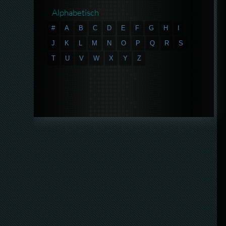
Alphabetisch
#
A
B
C
D
E
F
G
H
I
J
K
L
M
N
O
P
Q
R
S
T
U
V
W
X
Y
Z