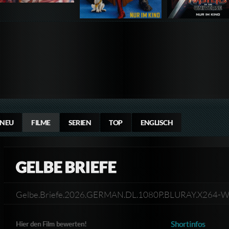
NEU
FILME
SERIEN
TOP
ENGLISCH
GELBE BRIEFE
Gelbe.Briefe.2026.GERMAN.DL.1080P.BLURAY.X264
Shortinfos
Hier den Film bewerten!