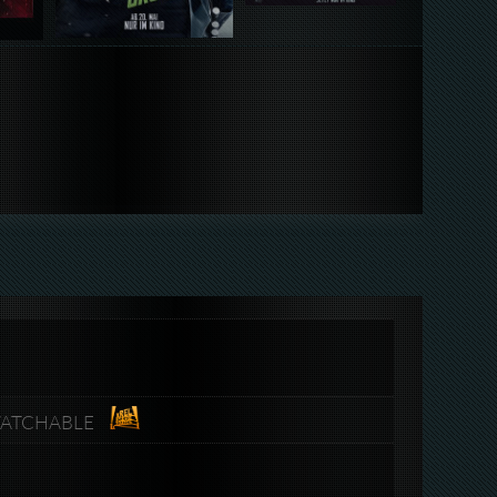
-WATCHABLE​