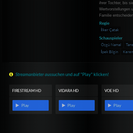
ihrer Tochter, bis s
Wertvorstellungen 
Familie entscheide
Regie
İlker Çatak
Schauspieler
Özgü Namal
Tans
İpek Bilgin
Kere
Streamanbieter aussuchen
und auf "Play" klicken!
FIRESTREAM HD
VIDARA HD
VOE HD
Play
Play
Play