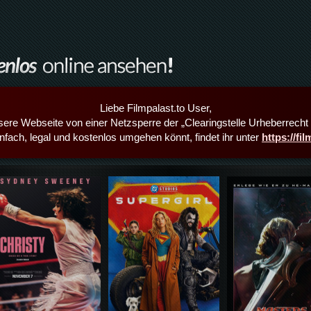
Liebe Filmpalast.to User,
sere Webseite von einer Netzsperre der „Clearingstelle Urheberrecht i
infach, legal und kostenlos umgehen könnt, findet ihr unter
https://fi
Details,Play
Details,Play
Details,Play