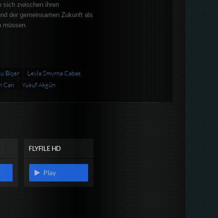
ie sich zwischen ihren
und der gemeinsamen Zukunft als
n müssen.
u Biçer
Leyla Smyrna Cabas
m Can
Yusuf Akgün
FLYFILE HD
Play