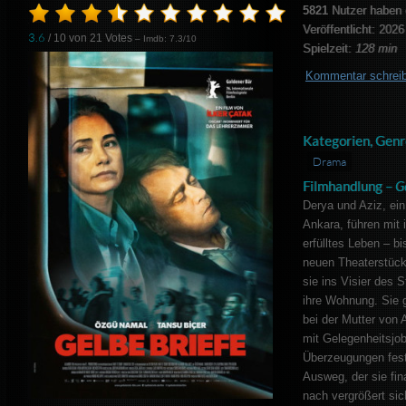
5821
Nutzer haben 
Veröffentlicht: 2026
3.6
/ 10 von
21
Votes
– Imdb: 7.3/10
Spielzeit:
128 min
Kommentar schrei
Kategorien, Genr
Drama
Filmhandlung –
G
Derya und Aziz, ein
Ankara, führen mit i
erfülltes Leben – bi
neuen Theaterstücks
sie ins Visier des S
ihre Wohnung. Sie g
bei der Mutter von
mit Gelegenheitsjo
Überzeugungen fest
Ausweg, der sie fi
nach vergrößert sic