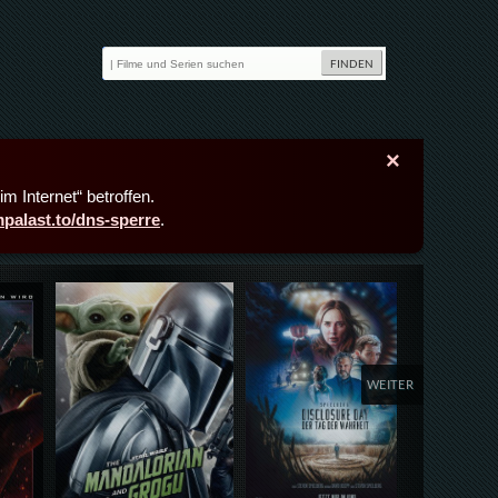
×
m Internet“ betroffen.
lmpalast.to/dns-sperre
.
Details,Play
Details,Play
Deta
WEITER